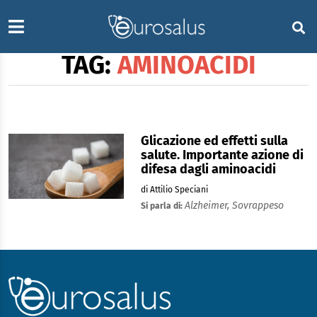
TAG:
AMINOACIDI
Glicazione ed effetti sulla
salute. Importante azione di
difesa dagli aminoacidi
di Attilio Speciani
Alzheimer,
Sovrappeso
Si parla di: