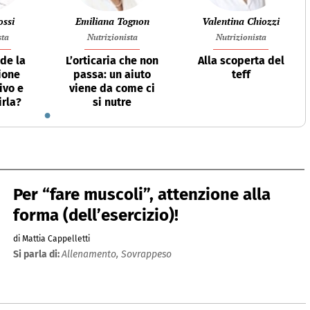
ossi
Emiliana Tognon
Valentina Chiozzi
sta
Nutrizionista
Nutrizionista
de la
L’orticaria che non
Alla scoperta del
ione
passa: un aiuto
teff
ivo e
viene da come ci
rla?
si nutre
Per “fare muscoli”, attenzione alla
forma (dell’esercizio)!
di Mattia Cappelletti
Si parla di:
Allenamento,
Sovrappeso