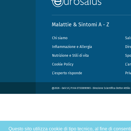
Malattie & Sintomi A - Z
Chi siamo
Sal
Infiammazione e Allergia
Dir
Nutrizione e Stili di vita
Spo
Cookie Policy
L’a
L’esperto risponde
Pri
@2026 - Gek Srl, P.IVA 07333890965 - Direzione Scientifica Dottor Attili
Questo sito utilizza cookie di tipo tecnico, al fine di consen