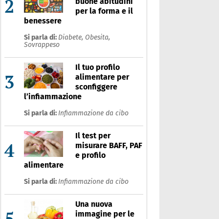
2
buone abitudini
per la forma e il
benessere
Si parla di:
Diabete,
Obesita,
Sovrappeso
Il tuo profilo
3
alimentare per
sconfiggere
l’infiammazione
Si parla di:
Infiammazione da cibo
Il test per
4
misurare BAFF, PAF
e profilo
alimentare
Si parla di:
Infiammazione da cibo
Una nuova
5
immagine per le