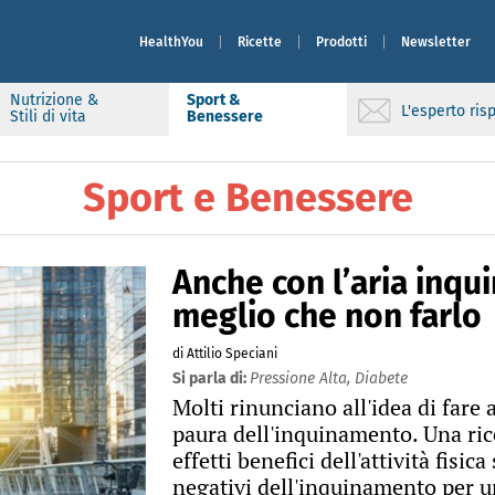
HealthYou
Ricette
Prodotti
Newsletter
Nutrizione &
Sport &
L'esperto ri
Stili di vita
Benessere
Sport e Benessere
Anche con l’aria inqui
meglio che non farlo
di Attilio Speciani
Si parla di:
Pressione Alta,
Diabete
Molti rinunciano all'idea di fare at
paura dell'inquinamento. Una rice
effetti benefici dell'attività fisic
negativi dell'inquinamento per u