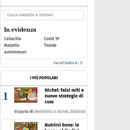
In evidenza
Celiachia
Covid 19
Malattie
Tiroide
autoimmuni
Vai all'indice A - Z
I PIÚ POPOLARI
Nichel: falsi miti e
1
nuove strategie di
cura
Si parla di:
Reattivita a nichel,
Disidrosi
Nutrirsi bene: le