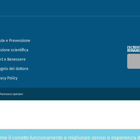
ute e Prevenzione
ISCRIV
ezione scientifica
RIMANE
rt e Benessere
ngolo del dottore
vacy Policy
o Francesco Speciani
tirne il corretto funzionamento e migliorare servizi e esperienza d