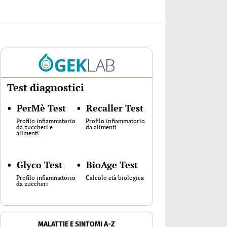
Test diagnostici
•
PerMè Test
•
Recaller Test
Profilo infiammatorio
Profilo infiammatorio
da zuccheri e
da alimenti
alimenti
•
Glyco Test
•
BioAge Test
Profilo infiammatorio
Calcolo età biologica
da zuccheri
MALATTIE E SINTOMI A-Z