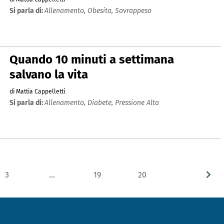
Si parla di:
Allenamento,
Obesita,
Sovrappeso
Quando 10 minuti a settimana
salvano la vita
di Mattia Cappelletti
Si parla di:
Allenamento,
Diabete,
Pressione Alta
3
…
19
20