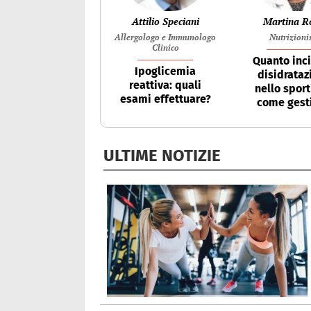
Attilio Speciani
Martina R
Allergologo e Immunologo
Nutrizioni
Clinico
Quanto inci
Ipoglicemia
disidrataz
reattiva: quali
nello sport
esami effettuare?
come gesti
ULTIME NOTIZIE