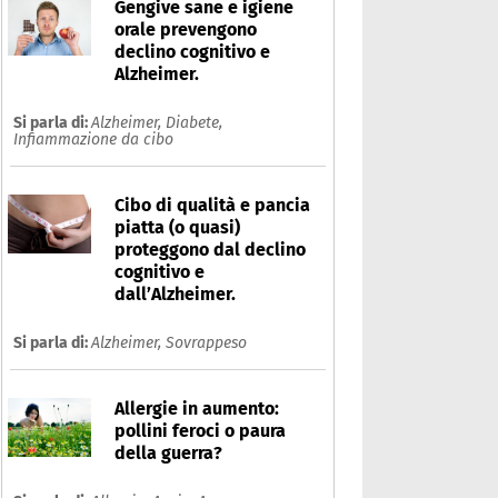
Gengive sane e igiene
orale prevengono
declino cognitivo e
Alzheimer.
Si parla di:
Alzheimer,
Diabete,
Infiammazione da cibo
Cibo di qualità e pancia
piatta (o quasi)
proteggono dal declino
cognitivo e
dall’Alzheimer.
Si parla di:
Alzheimer,
Sovrappeso
iabete
Che cos'è
Prodotti
Allergie in aumento:
pollini feroci o paura
Ultime notizie
Risposte dell'espert
della guerra?