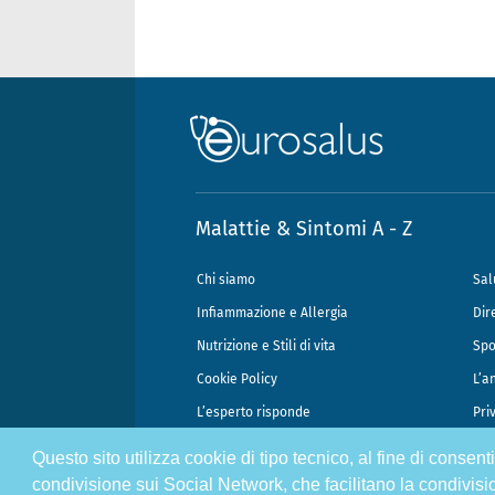
Malattie & Sintomi A - Z
Chi siamo
Sal
Infiammazione e Allergia
Dir
Nutrizione e Stili di vita
Spo
Cookie Policy
L’a
L’esperto risponde
Pri
Questo sito utilizza cookie di tipo tecnico, al fine di consen
@2026 - Gek Srl, P.IVA 07333890965 - Direzione Scientifica Dottor Attili
condivisione sui Social Network, che facilitano la condivisi