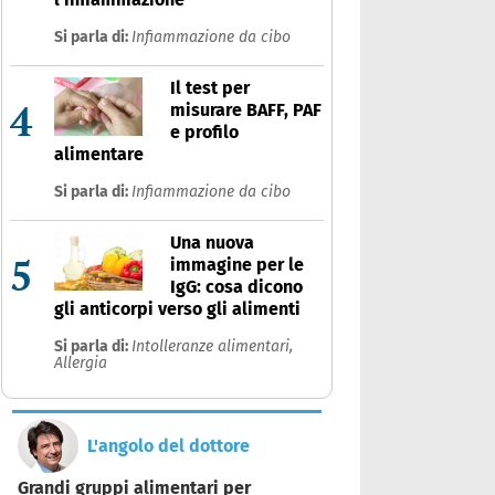
Si parla di:
Infiammazione da cibo
Il test per
4
misurare BAFF, PAF
e profilo
alimentare
Si parla di:
Infiammazione da cibo
Una nuova
5
immagine per le
IgG: cosa dicono
gli anticorpi verso gli alimenti
Si parla di:
Intolleranze alimentari,
Allergia
L'angolo del dottore
Grandi gruppi alimentari per