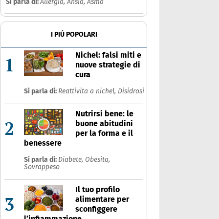
Si parla di:
Allergia,
Ansia,
Asma
I PIÚ POPOLARI
Nichel: falsi miti e
1
nuove strategie di
cura
Si parla di:
Reattivita a nichel,
Disidrosi
Nutrirsi bene: le
2
buone abitudini
per la forma e il
benessere
Si parla di:
Diabete,
Obesita,
Sovrappeso
Il tuo profilo
3
alimentare per
sconfiggere
l’infiammazione