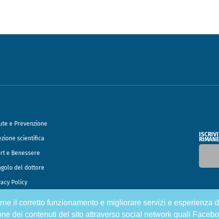
ute e Prevenzione
ISCRIV
ezione scientifica
RIMANE
rt e Benessere
ngolo del dottore
vacy Policy
tirne il corretto funzionamento e migliorare servizi e esperienza d
o Francesco Speciani
one dei contenuti del sito attraverso social network quali Facebo