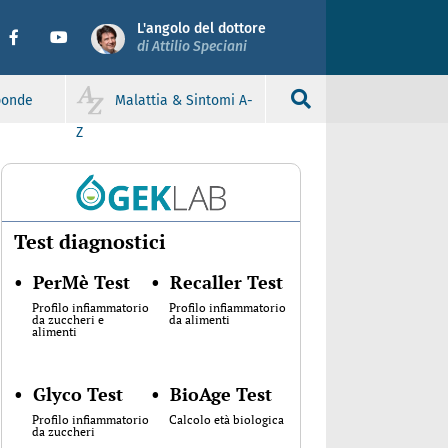
L'angolo del dottore
di Attilio Speciani
sponde
Malattia & Sintomi A-
Z
Test diagnostici
•
PerMè Test
•
Recaller Test
Profilo infiammatorio
Profilo infiammatorio
da zuccheri e
da alimenti
alimenti
•
Glyco Test
•
BioAge Test
Profilo infiammatorio
Calcolo età biologica
da zuccheri