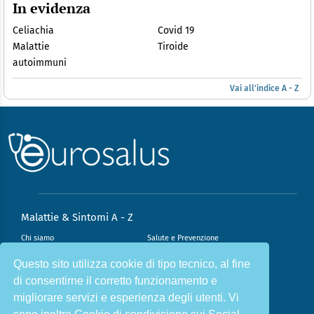
In evidenza
Celiachia
Covid 19
Malattie
Tiroide
autoimmuni
Vai all'indice A - Z
Malattie & Sintomi A - Z
Chi siamo
Salute e Prevenzione
Infiammazione e Allergia
Direzione scientifica
Questo sito utilizza cookie di tipo tecnico, al fine
di consentirne il corretto funzionamento e
Nutrizione e Stili di vita
Sport e Benessere
migliorare servizi e esperienza degli utenti. Vi
Cookie Policy
L’angolo del dottore