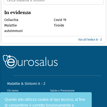
In evidenza
Celiachia
Covid 19
Malattie
Tiroide
autoimmuni
Vai all'indice A - Z
Malattie & Sintomi A - Z
Chi siamo
Salute e Prevenzione
Infiammazione e Allergia
Direzione scientifica
Questo sito utilizza cookie di tipo tecnico, al fine
di consentirne il corretto funzionamento e
Nutrizione e Stili di vita
Sport e Benessere