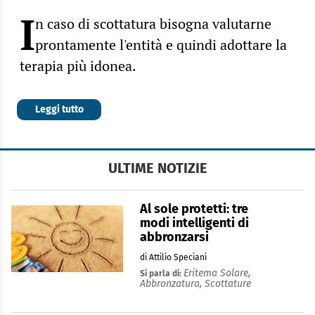
I
n caso di scottatura bisogna valutarne
prontamente l'entità e quindi adottare la
terapia più idonea.
Leggi tutto
ULTIME NOTIZIE
Al sole protetti: tre
modi intelligenti di
abbronzarsi
di Attilio Speciani
Eritema Solare,
Si parla di:
Abbronzatura,
Scottature