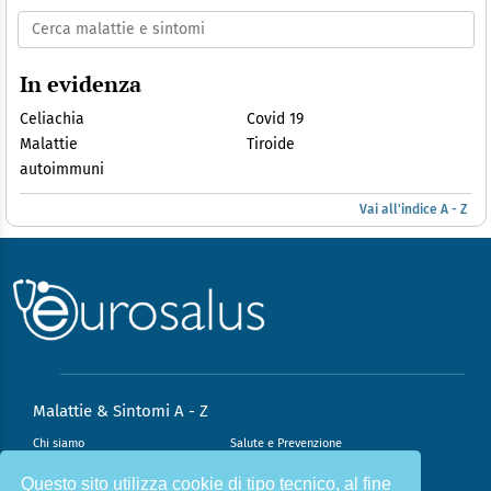
In evidenza
Celiachia
Covid 19
Malattie
Tiroide
autoimmuni
Vai all'indice A - Z
Malattie & Sintomi A - Z
Chi siamo
Salute e Prevenzione
Infiammazione e Allergia
Direzione scientifica
Questo sito utilizza cookie di tipo tecnico, al fine