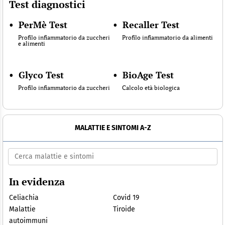
Test diagnostici
•
PerMè Test
•
Recaller Test
Profilo infiammatorio da zuccheri
Profilo infiammatorio da alimenti
e alimenti
•
Glyco Test
•
BioAge Test
Profilo infiammatorio da zuccheri
Calcolo età biologica
MALATTIE E SINTOMI A-Z
In evidenza
Celiachia
Covid 19
Malattie
Tiroide
autoimmuni