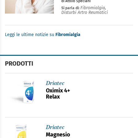
di Attilio Speciani
Fibromialgia,
Si parla di:
Disturbi Artro Reumatici
Leggi le ultime notizie su
Fibromialgia
PRODOTTI
Driatec
Oximix 4+
Relax
Driatec
Magnesio