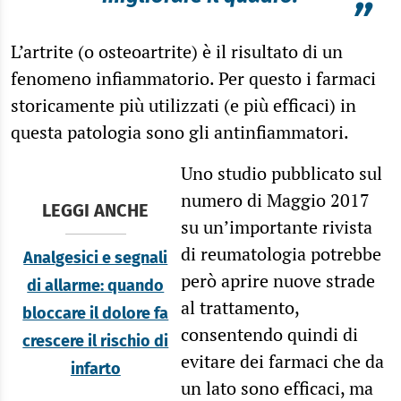
”
L’artrite (o osteoartrite) è il risultato di un
fenomeno infiammatorio. Per questo i farmaci
storicamente più utilizzati (e più efficaci) in
questa patologia sono gli antinfiammatori.
Uno studio pubblicato sul
numero di Maggio 2017
LEGGI ANCHE
su un’importante rivista
di reumatologia potrebbe
Analgesici e segnali
però aprire nuove strade
di allarme: quando
al trattamento,
bloccare il dolore fa
consentendo quindi di
crescere il rischio di
evitare dei farmaci che da
infarto
un lato sono efficaci, ma