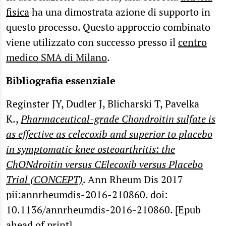
fisica
ha una dimostrata azione di supporto in
questo processo. Questo approccio combinato
viene utilizzato con successo presso il
centro
medico SMA di Milano
.
Bibliografia essenziale
Reginster JY, Dudler J, Blicharski T, Pavelka
K.,
Pharmaceutical-grade Chondroitin sulfate is
as effective as celecoxib and superior to placebo
in symptomatic knee osteoarthritis: the
ChONdroitin versus CElecoxib versus Placebo
Trial (CONCEPT)
. Ann Rheum Dis 2017
pii:annrheumdis-2016-210860. doi:
10.1136/annrheumdis-2016-210860. [Epub
ahead of print].