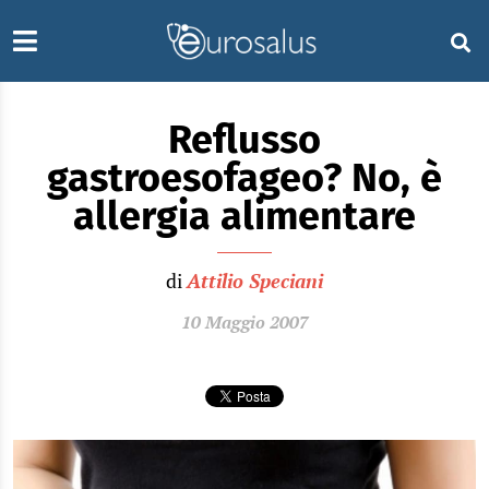
Reflusso
gastroesofageo? No, è
allergia alimentare
di
Attilio Speciani
10 Maggio 2007