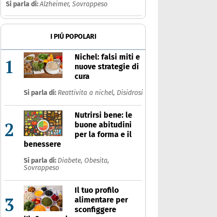
Si parla di:
Alzheimer,
Sovrappeso
I PIÚ POPOLARI
Nichel: falsi miti e
1
nuove strategie di
cura
Si parla di:
Reattivita a nichel,
Disidrosi
Nutrirsi bene: le
2
buone abitudini
per la forma e il
benessere
Si parla di:
Diabete,
Obesita,
Sovrappeso
Il tuo profilo
3
alimentare per
sconfiggere