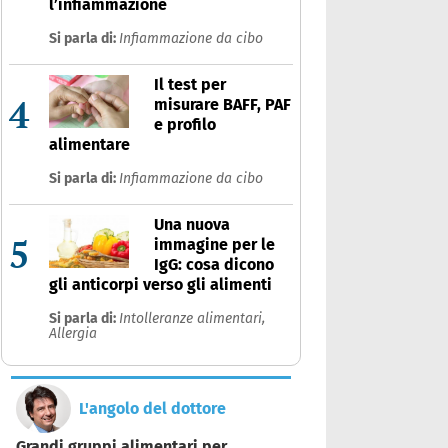
l’infiammazione
Si parla di:
Infiammazione da cibo
Il test per
4
misurare BAFF, PAF
e profilo
alimentare
Si parla di:
Infiammazione da cibo
Una nuova
5
immagine per le
IgG: cosa dicono
gli anticorpi verso gli alimenti
Si parla di:
Intolleranze alimentari,
Allergia
L'angolo del dottore
Grandi gruppi alimentari per