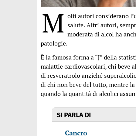
M
olti autori considerano l
salute. Altri autori, semp
moderata di alcol ha anch
patologie.
È la famosa forma a “J” della statis
malattie cardiovascolari, chi beve a
di resveratrolo anziché superalcoli
di chi non beve del tutto, mentre l
quando la quantità di alcolici assun
SI PARLA DI
Cancro