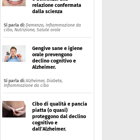
relazione confermata
dalla scienza
Si parla di:
Demenza,
Infiammazione da
cibo,
Nutrizione,
Salute orale
Gengive sane e igiene
orale prevengono
declino cognitivo e
Alzheimer.
Si parla di:
Alzheimer,
Diabete,
Infiammazione da cibo
Cibo di qualità e pancia
piatta (o quasi)
proteggono dal declino
cognitivo e
dall’Alzheimer.