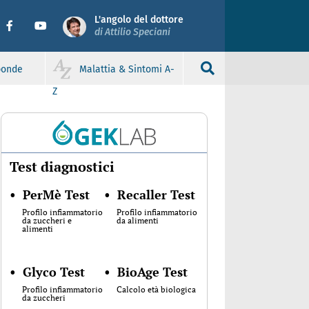
L'angolo del dottore
di Attilio Speciani
sponde
Malattia & Sintomi A-
Z
Test diagnostici
•
PerMè Test
•
Recaller Test
Profilo infiammatorio
Profilo infiammatorio
da zuccheri e
da alimenti
alimenti
•
Glyco Test
•
BioAge Test
Profilo infiammatorio
Calcolo età biologica
da zuccheri