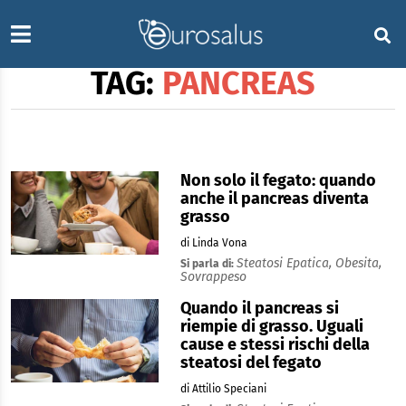
TAG:
PANCREAS
Non solo il fegato: quando
anche il pancreas diventa
grasso
di Linda Vona
Steatosi Epatica,
Obesita,
Si parla di:
Sovrappeso
Quando il pancreas si
riempie di grasso. Uguali
cause e stessi rischi della
steatosi del fegato
di Attilio Speciani