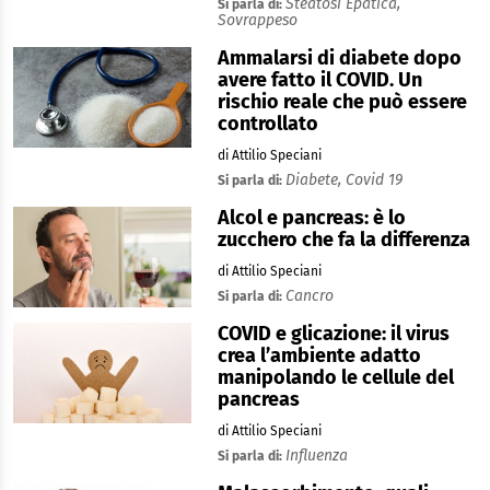
Steatosi Epatica,
Si parla di:
Sovrappeso
Ammalarsi di diabete dopo
avere fatto il COVID. Un
rischio reale che può essere
controllato
di Attilio Speciani
Diabete,
Covid 19
Si parla di:
Alcol e pancreas: è lo
zucchero che fa la differenza
di Attilio Speciani
Cancro
Si parla di:
COVID e glicazione: il virus
crea l’ambiente adatto
manipolando le cellule del
pancreas
di Attilio Speciani
Influenza
Si parla di: