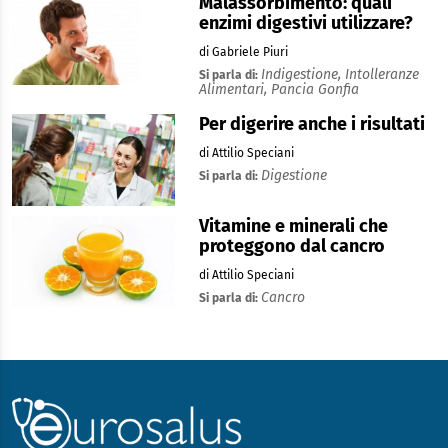
Malassorbimento: quali
enzimi digestivi utilizzare?
di Gabriele Piuri
Indigestione,
Intolleranze
Si parla di:
Alimentari,
Pancia Gonfia
Per digerire anche i risultati
di Attilio Speciani
Digestione
Si parla di:
Vitamine e minerali che
proteggono dal cancro
di Attilio Speciani
Cancro
Si parla di: