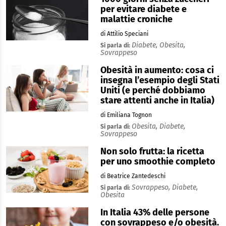
per evitare diabete e
malattie croniche
di Attilio Speciani
Diabete,
Obesita,
Si parla di:
Sovrappeso
Obesità in aumento: cosa ci
insegna l’esempio degli Stati
Uniti (e perché dobbiamo
stare attenti anche in Italia)
di Emiliana Tognon
Obesita,
Diabete,
Si parla di:
Sovrappeso
Non solo frutta: la ricetta
per uno smoothie completo
di Beatrice Zantedeschi
Sovrappeso,
Diabete,
Si parla di:
Obesita
In Italia 43% delle persone
con sovrappeso e/o obesità.