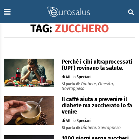
TAG:
ZUCCHERO
Perché i cibi ultraprocessati
(UPF) rovinano la salute.
di Attilio Speciani
Diabete,
Obesita,
Si parla di:
Sovrappeso
Il caffè aiuta a prevenire il
diabete ma zuccherato lo fa
venire
di Attilio Speciani
Diabete,
Sovrappeso
Si parla di:
1000 giorni senza zuccheri