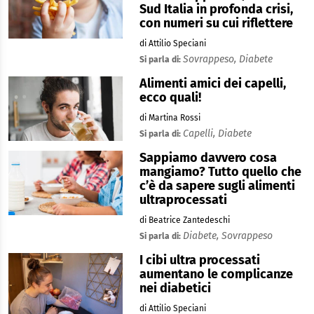
Sud Italia in profonda crisi,
con numeri su cui riflettere
di Attilio Speciani
Sovrappeso,
Diabete
Si parla di:
Alimenti amici dei capelli,
ecco quali!
di Martina Rossi
Capelli,
Diabete
Si parla di:
Sappiamo davvero cosa
mangiamo? Tutto quello che
c’è da sapere sugli alimenti
ultraprocessati
di Beatrice Zantedeschi
Diabete,
Sovrappeso
Si parla di:
I cibi ultra processati
aumentano le complicanze
nei diabetici
di Attilio Speciani