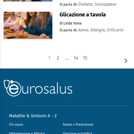
Diabete,
Sovrappeso
Si parla di:
Glicazione a tavola
di Linda Vona
Asma,
Allergia,
Orticaria
Si parla di:
1
2
…
14
15
Malattie & Sintomi A - Z
Chi siamo
Salute e Prevenzione
Infiammazione e Allergia
Direzione scientifica