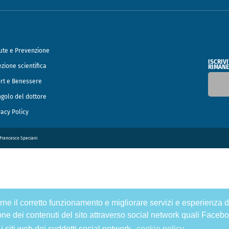
ute e Prevenzione
ISCRIV
ezione scientifica
RIMANE
rt e Benessere
ngolo del dottore
vacy Policy
o Francesco Speciani
tirne il corretto funzionamento e migliorare servizi e esperienza d
one dei contenuti del sito attraverso social network quali Facebo
 i siti web dei suddetti social network.
cookie policy