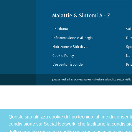
Malattie & Sintomi A - Z
Chi siamo
Sal
Infiammazione e Allergia
Dir
Nutrizione e Stili di vita
Spo
Cookie Policy
L’a
L’esperto risponde
Pri
@2026 - Gek Srl, P.IVA 07333890965 - Direzione Scientifica Dottor Attili
Questo sito utilizza cookie di tipo tecnico, al fine di consen
condivisione sui Social Network, che facilitano la condivisi
delle rispettive privacy e cookie policies è possibile visitare