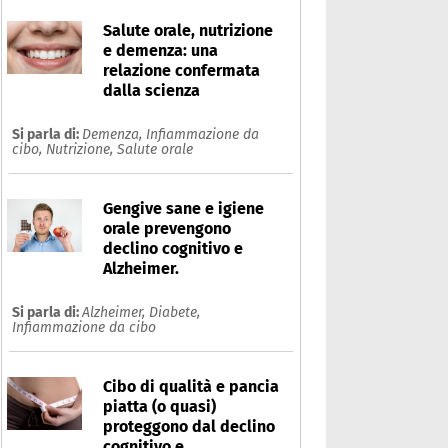
Salute orale, nutrizione
e demenza: una
relazione confermata
dalla scienza
Si parla di:
Demenza,
Infiammazione da
cibo,
Nutrizione,
Salute orale
Gengive sane e igiene
orale prevengono
declino cognitivo e
Alzheimer.
Si parla di:
Alzheimer,
Diabete,
Infiammazione da cibo
Cibo di qualità e pancia
piatta (o quasi)
proteggono dal declino
cognitivo e