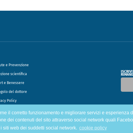
ute e Prevenzione
ISCRIV
ezione scientifica
RIMANE
rt e Benessere
ngolo del dottore
vacy Policy
tirne il corretto funzionamento e migliorare servizi e esperienza d
o Francesco Speciani
one dei contenuti del sito attraverso social network quali Facebo
 i siti web dei suddetti social network.
cookie policy