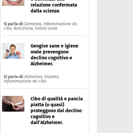
relazione confermata
dalla scienza
Si parla di:
Demenza,
Infiammazione da
cibo,
Nutrizione,
Salute orale
Gengive sane e igiene
orale prevengono
declino cognitivo e
Alzheimer.
Si parla di:
Alzheimer,
Diabete,
Infiammazione da cibo
Cibo di qualità e pancia
piatta (o quasi)
proteggono dal declino
cognitivo e
dall’Alzheimer.