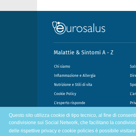
Malattie & Sintomi A - Z
Chi siamo
Sal
Infiammazione e Allergia
Dir
Nutrizione e Stili di vita
Spo
Cookie Policy
L’a
L’esperto risponde
Pri
Questo sito utilizza cookie di tipo tecnico, al fine di consen
@2026 - Gek Srl, P.IVA 07333890965 - Direzione Scientifica Dottor Attili
condivisione sui Social Network, che facilitano la condivisi
delle rispettive privacy e cookie policies è possibile visitare