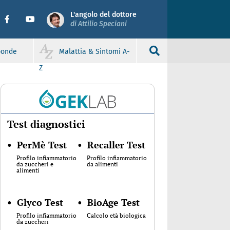
L'angolo del dottore
di Attilio Speciani
sponde
Malattia & Sintomi A-
Z
Test diagnostici
•
PerMè Test
•
Recaller Test
Profilo infiammatorio
Profilo infiammatorio
da zuccheri e
da alimenti
alimenti
•
Glyco Test
•
BioAge Test
Profilo infiammatorio
Calcolo età biologica
da zuccheri