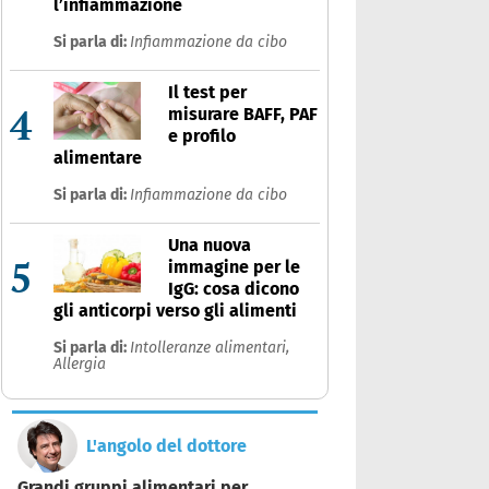
l’infiammazione
Si parla di:
Infiammazione da cibo
Il test per
4
misurare BAFF, PAF
e profilo
alimentare
Si parla di:
Infiammazione da cibo
Una nuova
5
immagine per le
IgG: cosa dicono
gli anticorpi verso gli alimenti
Si parla di:
Intolleranze alimentari,
Allergia
L'angolo del dottore
Grandi gruppi alimentari per