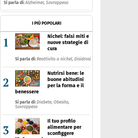
Si parla di:
Alzheimer,
Sovrappeso
I PIÚ POPOLARI
Nichel: falsi miti e
1
nuove strategie di
cura
Si parla di:
Reattivita a nichel,
Disidrosi
Nutrirsi bene: le
2
buone abitudini
per la forma e il
benessere
Si parla di:
Diabete,
Obesita,
Sovrappeso
Il tuo profilo
3
alimentare per
sconfiggere