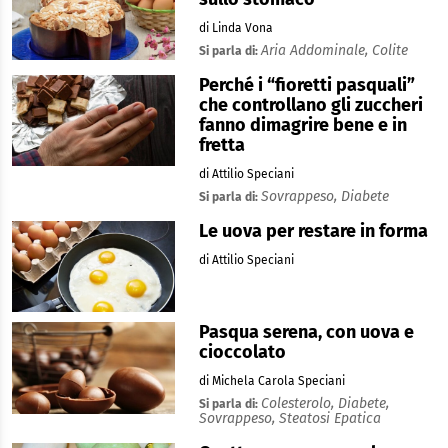
di Linda Vona
Aria Addominale,
Colite
Si parla di:
Perché i “fioretti pasquali”
che controllano gli zuccheri
fanno dimagrire bene e in
fretta
di Attilio Speciani
Sovrappeso,
Diabete
Si parla di:
Le uova per restare in forma
di Attilio Speciani
Pasqua serena, con uova e
cioccolato
di Michela Carola Speciani
Colesterolo,
Diabete,
Si parla di:
Sovrappeso,
Steatosi Epatica