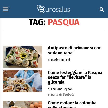
TAG:
PASQUA
Antipasto di primavera con
sedano rapa
di Marina Necchi
Come festeggiare la Pasqua
senza far “lievitare” la
glicemia
di Emiliana Tognon
Diabete
Si parla di:
Come evitare la colomba
sullo stomaco