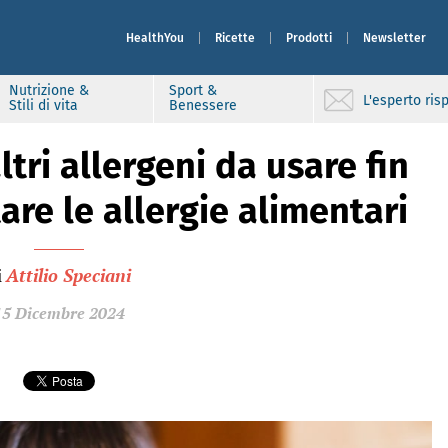
HealthYou
Ricette
Prodotti
Newsletter
Nutrizione &
Sport &
L'esperto ri
Stili di vita
Benessere
ltri allergeni da usare fin
tare le allergie alimentari
i
Attilio Speciani
15 Dicembre 2024