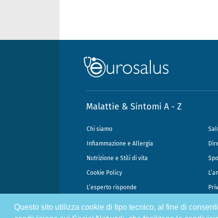
Malattie & Sintomi A - Z
Chi siamo
Sal
Infiammazione e Allergia
Dir
Nutrizione e Stili di vita
Spo
Cookie Policy
L’a
L’esperto risponde
Pri
Questo sito utilizza cookie di tipo tecnico, al fine di consen
@2026 - Gek Srl, P.IVA 07333890965 - Direzione Scientifica Dottor Attili