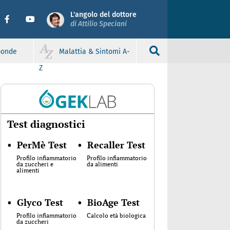
L'angolo del dottore
di Attilio Speciani
sponde
Malattia & Sintomi A-
Z
Test diagnostici
•
PerMè Test
•
Recaller Test
Profilo infiammatorio
Profilo infiammatorio
da zuccheri e
da alimenti
alimenti
•
Glyco Test
•
BioAge Test
Profilo infiammatorio
Calcolo età biologica
da zuccheri