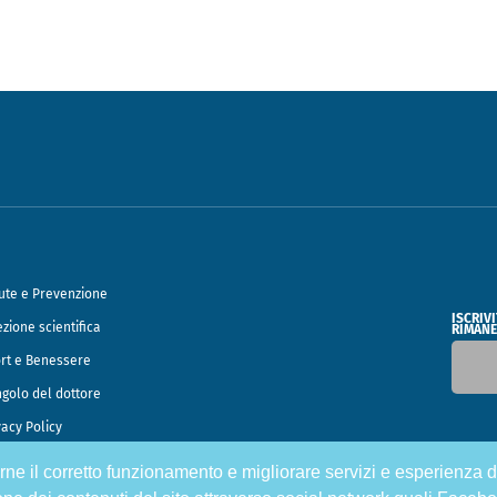
ute e Prevenzione
ISCRIV
ezione scientifica
RIMANE
rt e Benessere
ngolo del dottore
vacy Policy
tirne il corretto funzionamento e migliorare servizi e esperienza d
o Francesco Speciani