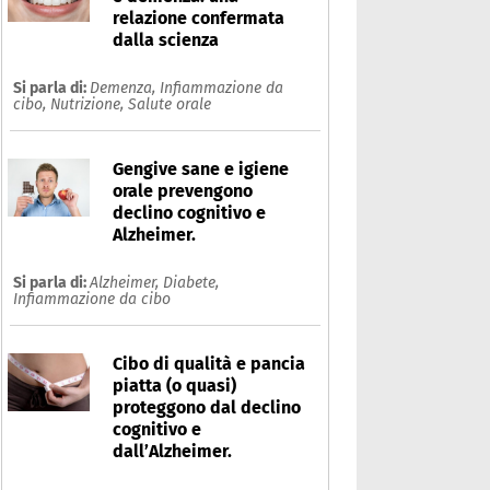
relazione confermata
dalla scienza
Si parla di:
Demenza,
Infiammazione da
cibo,
Nutrizione,
Salute orale
Gengive sane e igiene
orale prevengono
declino cognitivo e
Alzheimer.
Si parla di:
Alzheimer,
Diabete,
Infiammazione da cibo
Cibo di qualità e pancia
nfiammazione da cibo
piatta (o quasi)
proteggono dal declino
cognitivo e
Che cos'è
Prodotti
dall’Alzheimer.
Ultime notizie
Risposte dell'espert