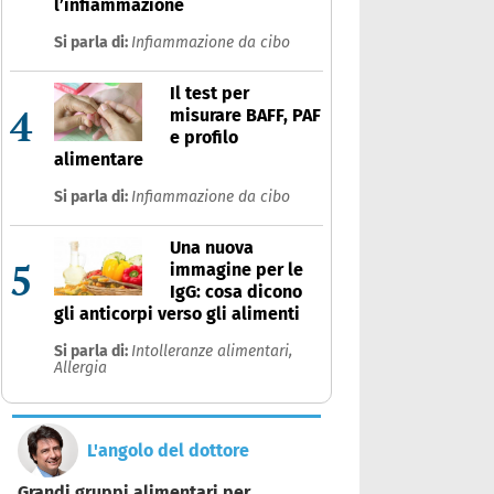
l’infiammazione
Si parla di:
Infiammazione da cibo
Il test per
4
misurare BAFF, PAF
e profilo
alimentare
Si parla di:
Infiammazione da cibo
Una nuova
5
immagine per le
IgG: cosa dicono
gli anticorpi verso gli alimenti
Si parla di:
Intolleranze alimentari,
Allergia
L'angolo del dottore
Grandi gruppi alimentari per