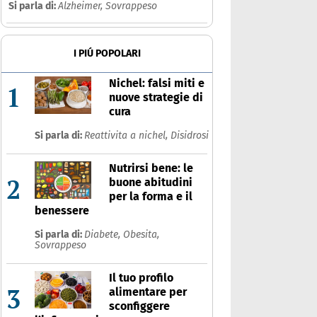
Si parla di:
Alzheimer,
Sovrappeso
I PIÚ POPOLARI
Nichel: falsi miti e
1
nuove strategie di
cura
Si parla di:
Reattivita a nichel,
Disidrosi
Nutrirsi bene: le
2
buone abitudini
per la forma e il
benessere
Si parla di:
Diabete,
Obesita,
Sovrappeso
Il tuo profilo
3
alimentare per
sconfiggere