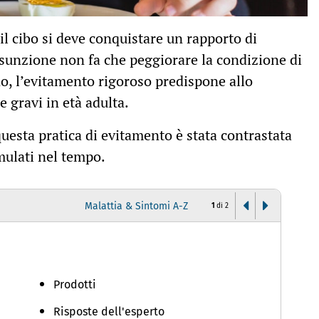
l cibo si deve conquistare un rapporto di
ssunzione non fa che peggiorare la condizione di
o, l’evitamento rigoroso predispone allo
e gravi in età adulta.
uesta pratica di evitamento è stata contrastata
umulati nel tempo.
Malattia & Sintomi A-Z
1
di
2
I
Prodotti
Risposte dell'esperto