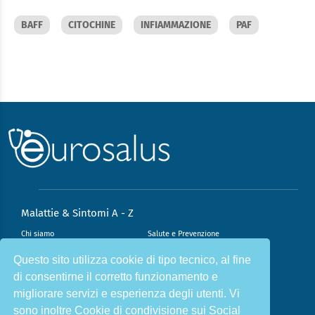
BAFF
CITOCHINE
INFIAMMAZIONE
PAF
Malattie & Sintomi A - Z
Chi siamo
Salute e Prevenzione
Infiammazione e Allergia
Direzione scientifica
Questo sito utilizza cookie di tipo tecnico, al fine
di consentirne il corretto funzionamento e
Nutrizione e Stili di vita
Sport e Benessere
migliorare servizi e esperienza degli utenti. Vi
Cookie Policy
L’angolo del dottore
sono inoltre Cookie di condivisione sui Social