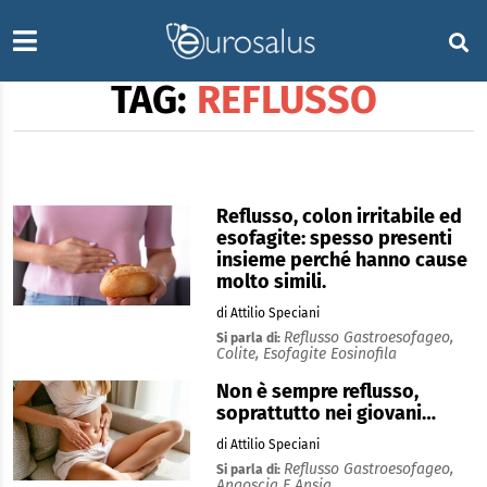
TAG:
REFLUSSO
Reflusso, colon irritabile ed
esofagite: spesso presenti
insieme perché hanno cause
molto simili.
di Attilio Speciani
Reflusso Gastroesofageo,
Si parla di:
Colite,
Esofagite Eosinofila
Non è sempre reflusso,
soprattutto nei giovani…
di Attilio Speciani
Reflusso Gastroesofageo,
Si parla di:
Angoscia E Ansia