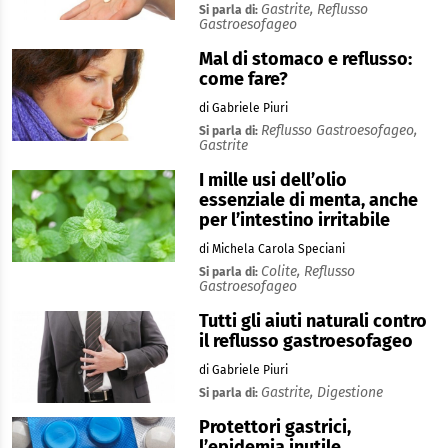
Gastrite,
Reflusso
Si parla di:
Gastroesofageo
Mal di stomaco e reflusso:
come fare?
di Gabriele Piuri
Reflusso Gastroesofageo,
Si parla di:
Gastrite
I mille usi dell’olio
essenziale di menta, anche
per l’intestino irritabile
di Michela Carola Speciani
Colite,
Reflusso
Si parla di:
Gastroesofageo
Tutti gli aiuti naturali contro
il reflusso gastroesofageo
di Gabriele Piuri
Gastrite,
Digestione
Si parla di:
Protettori gastrici,
l’epidemia inutile