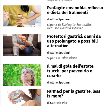
Esofagite eosinofila, reflusso
e dieta dei 6 alimenti
di Attilio Speciani
Esofagite Eosinofila,
Si parla di:
Reflusso Gastroesofageo
Protettori gastrici: danni da
uso prolungato e possibili
alternative
di Attilio Speciani
Digestione
Si parla di:
Il mal di gola dell’estate:
trucchi per prevenirlo e
curarlo
di Attilio Speciani
Farmaci per la gastrite: less
is more?
di Gabriele Piuri