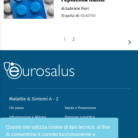
di Gabriele Piuri
Gastrite
Si parla di:
1
2
Malattie & Sintomi A - Z
Chi siamo
Salute e Prevenzione
Infiammazione e Allergia
Direzione scientifica
Questo sito utilizza cookie di tipo tecnico, al fine
Nutrizione e Stili di vita
Sport e Benessere
di consentirne il corretto funzionamento e
Cookie Policy
L’angolo del dottore