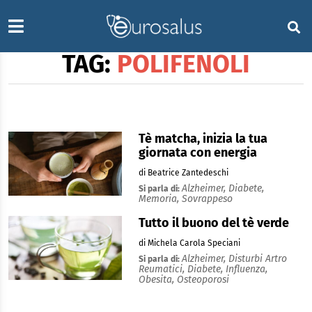
TAG:
POLIFENOLI
Tè matcha, inizia la tua
giornata con energia
di Beatrice Zantedeschi
Alzheimer,
Diabete,
Si parla di:
Memoria,
Sovrappeso
Tutto il buono del tè verde
di Michela Carola Speciani
Alzheimer,
Disturbi Artro
Si parla di:
Reumatici,
Diabete,
Influenza,
Obesita,
Osteoporosi