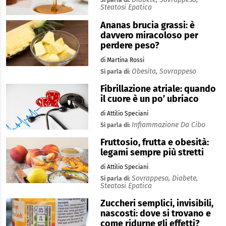
Si parla di:
Steatosi Epatica
Ananas brucia grassi: è
davvero miracoloso per
perdere peso?
di Martina Rossi
Obesita,
Sovrappeso
Si parla di:
Fibrillazione atriale: quando
il cuore è un po’ ubriaco
di Attilio Speciani
Infiammazione Da Cibo
Si parla di:
Fruttosio, frutta e obesità:
legami sempre più stretti
di Attilio Speciani
Sovrappeso,
Diabete,
Si parla di:
Steatosi Epatica
Zuccheri semplici, invisibili,
nascosti: dove si trovano e
come ridurne gli effetti?