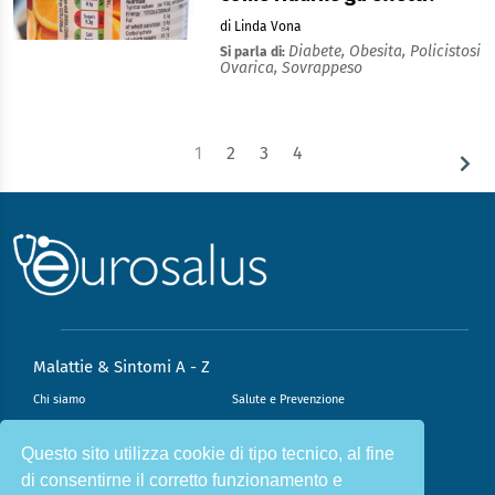
di Linda Vona
Diabete,
Obesita,
Policistosi
Si parla di:
Ovarica,
Sovrappeso
1
2
3
4
Malattie & Sintomi A - Z
Chi siamo
Salute e Prevenzione
Infiammazione e Allergia
Direzione scientifica
Questo sito utilizza cookie di tipo tecnico, al fine
Nutrizione e Stili di vita
Sport e Benessere
di consentirne il corretto funzionamento e