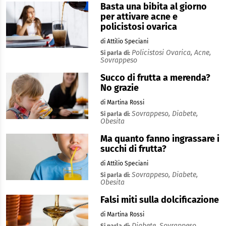
Basta una bibita al giorno
per attivare acne e
policistosi ovarica
di Attilio Speciani
Policistosi Ovarica,
Acne,
Si parla di:
Sovrappeso
Succo di frutta a merenda?
No grazie
di Martina Rossi
Sovrappeso,
Diabete,
Si parla di:
Obesita
Ma quanto fanno ingrassare i
succhi di frutta?
di Attilio Speciani
Sovrappeso,
Diabete,
Si parla di:
Obesita
Falsi miti sulla dolcificazione
di Martina Rossi
Diabete,
Sovrappeso,