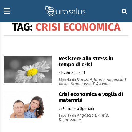
TAG:
CRISI ECONOMICA
Resistere allo stress in
tempo di crisi
di Gabriele Piuri
Stress,
Affanno,
Angoscia E
Si parla di:
Ansia,
Stanchezza E Astenia
Crisi economica e voglia di
maternità
di Francesca Speciani
Angoscia E Ansia,
Si parla di:
Depressione