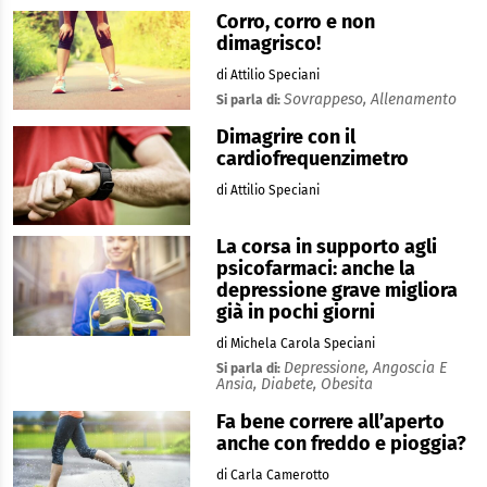
Corro, corro e non
dimagrisco!
di Attilio Speciani
Sovrappeso,
Allenamento
Si parla di:
Dimagrire con il
cardiofrequenzimetro
di Attilio Speciani
La corsa in supporto agli
psicofarmaci: anche la
depressione grave migliora
già in pochi giorni
di Michela Carola Speciani
Depressione,
Angoscia E
Si parla di:
Ansia,
Diabete,
Obesita
Fa bene correre all’aperto
anche con freddo e pioggia?
di Carla Camerotto