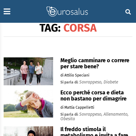
TAG:
CORSA
Meglio camminare o correre
per stare bene?
di Attilio Speciani
Sovrappeso,
Diabete
Si parla di:
Ecco perché corsa e dieta
non bastano per dimagrire
di Mattia Cappelletti
Sovrappeso,
Allenamento,
Si parla di:
Obesita
Il freddo stimola il
metabolismo e invita a fare