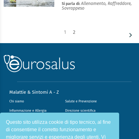
Allenamento,
Raffreddore,
Si parla di:
Sovrappeso
1
2
Malattie & Sintomi A - Z
Chi siamo
Salute e Prevenzione
Infiammazione e Allergia
Direzione scientifica
Nutrizione e Stili di vita
Sport e Benessere
Questo sito utilizza cookie di tipo tecnico, al fine
di consentirne il corretto funzionamento e
Cookie Policy
L’angolo del dottore
migliorare servizi e esperienza degli utenti. Vi
L’esperto risponde
Privacy Policy