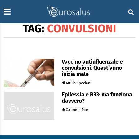
TAG:
CONVULSIONI
Vaccino antinfluenzale e
convulsioni. Quest’anno
inizia male
di Attilio Speciani
Epilessia e R33: ma funziona
davvero?
di Gabriele Piuri