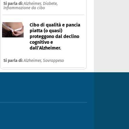
Si parla di:
Alzheimer,
Diabete,
Infiammazione da cibo
Cibo di qualità e pancia
piatta (o quasi)
proteggono dal declino
cognitivo e
dall’Alzheimer.
Si parla di:
Alzheimer,
Sovrappeso