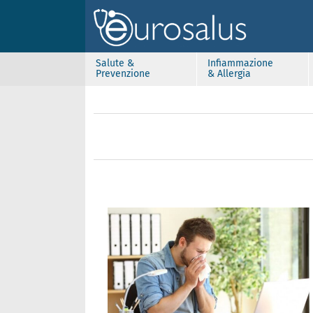
Salute &
Infiammazione
Prevenzione
& Allergia