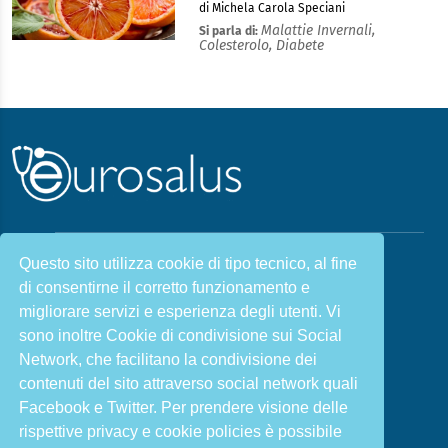
di Michela Carola Speciani
Malattie Invernali,
Si parla di:
Colesterolo,
Diabete
Questo sito utilizza cookie di tipo tecnico, al fine
Malattie & Sintomi A - Z
di consentirne il corretto funzionamento e
Chi siamo
Salute e Prevenzione
migliorare servizi e esperienza degli utenti. Vi
Infiammazione e Allergia
Direzione scientifica
sono inoltre Cookie di condivisione sui Social
Nutrizione e Stili di vita
Sport e Benessere
Network, che facilitano la condivisione dei
contenuti del sito attraverso social network quali
Cookie Policy
L’angolo del dottore
Facebook e Twitter. Per prendere visione delle
L’esperto risponde
Privacy Policy
rispettive privacy e cookie policies è possibile