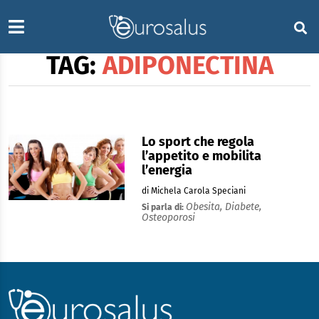
TAG:
ADIPONECTINA
Lo sport che regola
l’appetito e mobilita
l’energia
di Michela Carola Speciani
Obesita,
Diabete,
Si parla di:
Osteoporosi