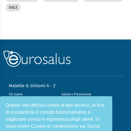
SALE
Malattie & Sintomi A - Z
Chi siamo
Salute e Prevenzione
Infiammazione e Allergia
Direzione scientifica
Questo sito utilizza cookie di tipo tecnico, al fine
di consentirne il corretto funzionamento e
Nutrizione e Stili di vita
Sport e Benessere
migliorare servizi e esperienza degli utenti. Vi
Cookie Policy
L’angolo del dottore
sono inoltre Cookie di condivisione sui Social
L’esperto risponde
Privacy Policy