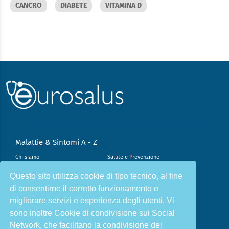
CANCRO
DIABETE
VITAMINA D
Malattie & Sintomi A - Z
Chi siamo
Salute e Prevenzione
Infiammazione e Allergia
Direzione scientifica
Questo sito utilizza cookie di tipo tecnico, al fine
di consentirne il corretto funzionamento e
Nutrizione e Stili di vita
Sport e Benessere
migliorare servizi e esperienza degli utenti. Vi
Cookie Policy
L’angolo del dottore
sono inoltre Cookie di condivisione sui Social
L’esperto risponde
Privacy Policy
Network, che facilitano la condivisione dei