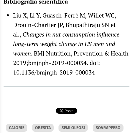
Bibliografia scientifica
Liu X, Li Y, Guasch-Ferrè M, Willet WC,
Drouin-Chartier JP, Bhupathiraju SN et
al.,
Changes in nut consumption influence
long-term weight change in US men and
women
. BMJ Nutrition, Prevention & Health
2019;bmjnph-2019-000034. doi:
10.1136/bmjnph-2019-000034
CALORIE
OBESITA
SEMI OLEOSI
SOVRAPPESO