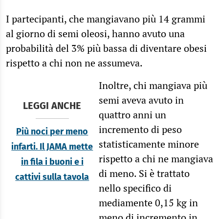
I partecipanti, che mangiavano più 14 grammi
al giorno di semi oleosi, hanno avuto una
probabilità del 3% più bassa di diventare obesi
rispetto a chi non ne assumeva.
Inoltre, chi mangiava più
semi aveva avuto in
LEGGI ANCHE
quattro anni un
incremento di peso
Più noci per meno
statisticamente minore
infarti. Il JAMA mette
rispetto a chi ne mangiava
in fila i buoni e i
di meno. Si è trattato
cattivi sulla tavola
nello specifico di
mediamente 0,15 kg in
meno di incremento in