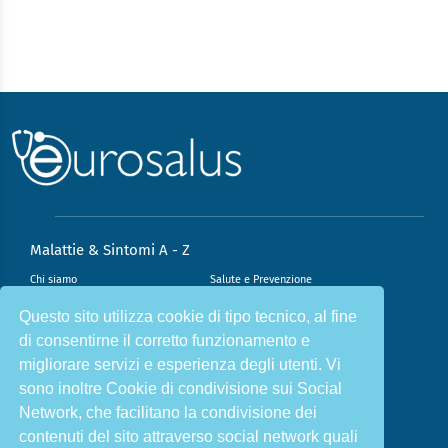
Malattie & Sintomi A - Z
Chi siamo
Salute e Prevenzione
Infiammazione e Allergia
Direzione scientifica
Questo sito utilizza cookie di tipo tecnico, al fine
di consentirne il corretto funzionamento e
Nutrizione e Stili di vita
Sport e Benessere
migliorare servizi e esperienza degli utenti. Vi
Cookie Policy
L’angolo del dottore
sono inoltre Cookie di condivisione sui Social
L’esperto risponde
Privacy Policy
Network, che facilitano la condivisione dei
contenuti del sito attraverso social network quali
ISCRIVITI ALLA NOSTRA NEWSLETTER PER