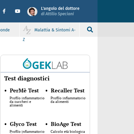
L'angolo del dottore
di Attilio Speciani
sponde
Malattia & Sintomi A-
Z
Test diagnostici
•
PerMè Test
•
Recaller Test
Profilo infiammatorio
Profilo infiammatorio
da zuccheri e
da alimenti
alimenti
•
Glyco Test
•
BioAge Test
Profilo infiammatorio
Calcolo età biologica