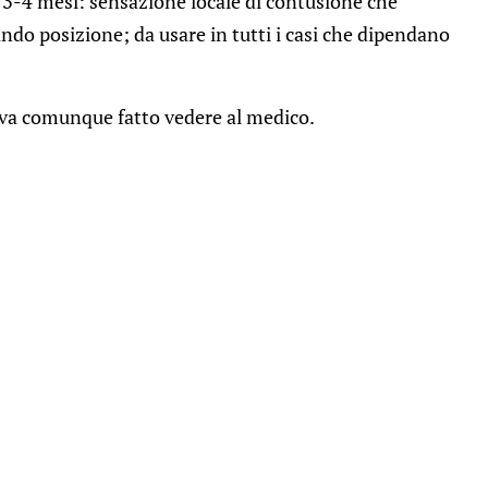
r 3-4 mesi: sensazione locale di contusione che
ndo posizione; da usare in tutti i casi che dipendano
 va comunque fatto vedere al medico.