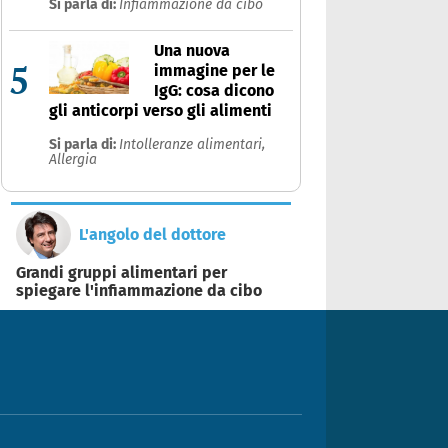
Si parla di:
Infiammazione da cibo
Una nuova
5
immagine per le
IgG: cosa dicono
gli anticorpi verso gli alimenti
Si parla di:
Intolleranze alimentari,
Allergia
L'angolo del dottore
Grandi gruppi alimentari per
spiegare l'infiammazione da cibo