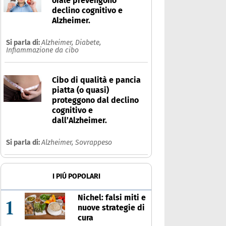
orale prevengono
declino cognitivo e
Alzheimer.
Si parla di:
Alzheimer,
Diabete,
Infiammazione da cibo
Cibo di qualità e pancia
piatta (o quasi)
proteggono dal declino
cognitivo e
dall’Alzheimer.
Si parla di:
Alzheimer,
Sovrappeso
I PIÚ POPOLARI
Nichel: falsi miti e
1
nuove strategie di
cura