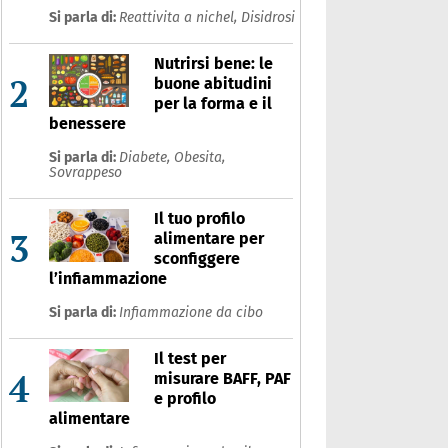
Si parla di:
Reattivita a nichel,
Disidrosi
Nutrirsi bene: le
2
buone abitudini
per la forma e il
benessere
Si parla di:
Diabete,
Obesita,
Sovrappeso
Il tuo profilo
3
alimentare per
sconfiggere
l’infiammazione
Si parla di:
Infiammazione da cibo
Il test per
4
misurare BAFF, PAF
e profilo
alimentare