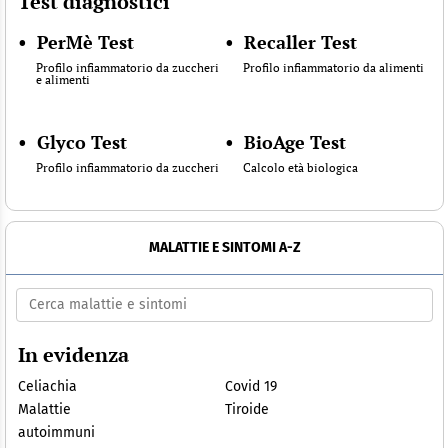
Test diagnostici
•
PerMè Test
•
Recaller Test
Profilo infiammatorio da zuccheri
Profilo infiammatorio da alimenti
e alimenti
•
Glyco Test
•
BioAge Test
Profilo infiammatorio da zuccheri
Calcolo età biologica
MALATTIE E SINTOMI A-Z
In evidenza
Celiachia
Covid 19
Malattie
Tiroide
autoimmuni