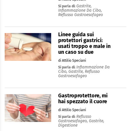
Gastrite,
Si parla di:
Infiammazione Da Cibo,
Reflusso Gastroesofageo
Linee guida sui
protettori gastrici:
usati troppo e male in
un caso su due
di Attilio Speciani
Infiammazione Da
Si parla di:
Cibo,
Gastrite,
Reflusso
Gastroesofageo
Gastroprotettore, mi
hai spezzato il cuore
di Attilio Speciani
Reflusso
Si parla di:
Gastroesofageo,
Gastrite,
Digestione