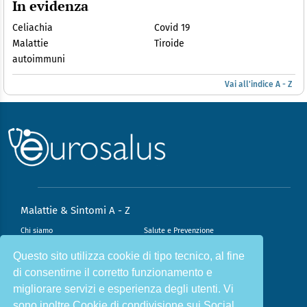
In evidenza
Celiachia
Covid 19
Malattie
Tiroide
autoimmuni
Vai all'indice A - Z
Malattie & Sintomi A - Z
Chi siamo
Salute e Prevenzione
Infiammazione e Allergia
Direzione scientifica
Questo sito utilizza cookie di tipo tecnico, al fine
di consentirne il corretto funzionamento e
Nutrizione e Stili di vita
Sport e Benessere
migliorare servizi e esperienza degli utenti. Vi
Cookie Policy
L’angolo del dottore
sono inoltre Cookie di condivisione sui Social