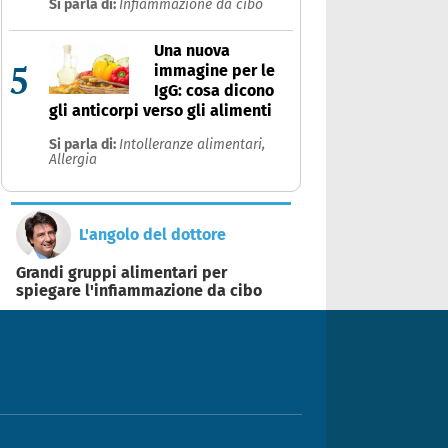
Si parla di:
Infiammazione da cibo
Una nuova
5
immagine per le
IgG: cosa dicono
gli anticorpi verso gli alimenti
Si parla di:
Intolleranze alimentari,
Allergia
L'angolo del dottore
Grandi gruppi alimentari per
spiegare l'infiammazione da cibo