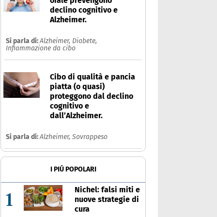
orale prevengono
declino cognitivo e
Alzheimer.
Si parla di:
Alzheimer,
Diabete,
Infiammazione da cibo
Cibo di qualità e pancia
piatta (o quasi)
proteggono dal declino
cognitivo e
dall’Alzheimer.
Si parla di:
Alzheimer,
Sovrappeso
I PIÚ POPOLARI
Nichel: falsi miti e
1
nuove strategie di
cura