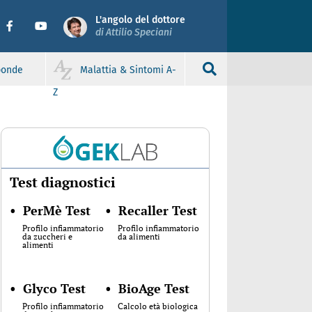
L'angolo del dottore
di Attilio Speciani
sponde
Malattia & Sintomi A-
Z
Test diagnostici
•
PerMè Test
•
Recaller Test
Profilo infiammatorio
Profilo infiammatorio
da zuccheri e
da alimenti
alimenti
•
Glyco Test
•
BioAge Test
Profilo infiammatorio
Calcolo età biologica