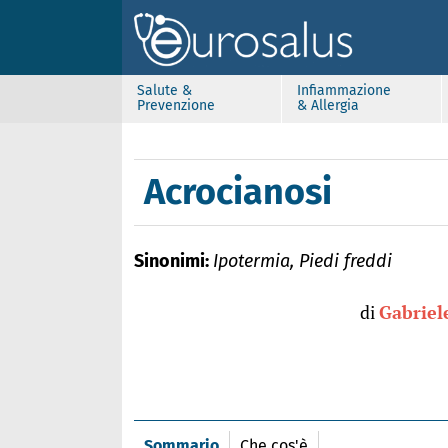
Salute &
Infiammazione
Prevenzione
& Allergia
Acrocianosi
Sinonimi:
Ipotermia, Piedi freddi
di
Gabriel
Sommario
Che cos'è