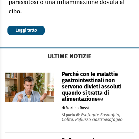
parassitosi o una infiammazione dovuta al
cibo.
Leggi tutto
ULTIME NOTIZIE
Perché con le malattie
gastrointestinali non
servono divieti assoluti
quando si tratta di
alimentazione￼
di Martina Rossi
Esofagite Eosinofila,
Si parla di:
Colite,
Reflusso Gastroesofageo