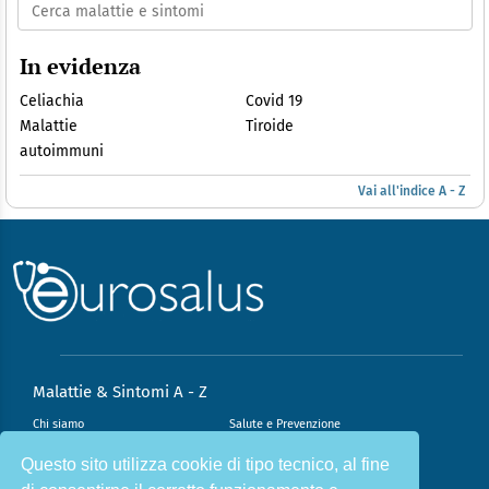
In evidenza
Celiachia
Covid 19
Malattie
Tiroide
autoimmuni
Vai all'indice A - Z
Malattie & Sintomi A - Z
Chi siamo
Salute e Prevenzione
Infiammazione e Allergia
Direzione scientifica
Questo sito utilizza cookie di tipo tecnico, al fine