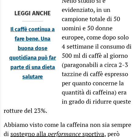
Nello studio si è
evidenziato, in un
LEGGI ANCHE
campione totale di 50
uomini e 50 donne
Il caffè continua a
europee, come dopo solo
fare bene. Una
4 settimane il consumo di
buona dose
500 ml di caffè al giorno
quotidiana può far
(paragonabili a circa 2-3
parte di una dieta
tazzine di caffè espresso
salutare
per quanto concerne la
quantità di caffeina) era
in grado di ridurre queste
rotture del 23%.
Abbiamo visto come la caffeina non sia sempre
di
sostegno alla
performance
sportiva
, però