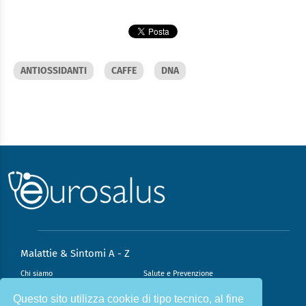
ANTIOSSIDANTI
CAFFE
DNA
Malattie & Sintomi A - Z
Chi siamo
Salute e Prevenzione
Infiammazione e Allergia
Direzione scientifica
Questo sito utilizza cookie di tipo tecnico, al fine