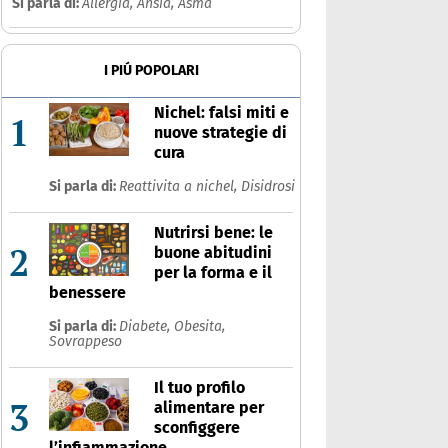
Si parla di:
Allergia,
Ansia,
Asma
I PIÚ POPOLARI
Nichel: falsi miti e
1
nuove strategie di
cura
Si parla di:
Reattivita a nichel,
Disidrosi
Nutrirsi bene: le
2
buone abitudini
per la forma e il
benessere
Si parla di:
Diabete,
Obesita,
Sovrappeso
Il tuo profilo
3
alimentare per
sconfiggere
l’infiammazione