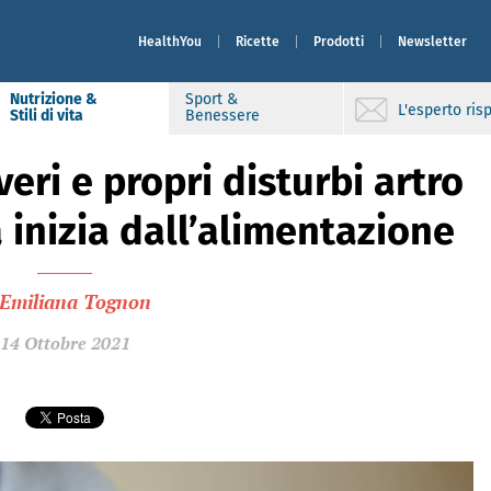
HealthYou
Ricette
Prodotti
Newsletter
Nutrizione &
Sport &
L'esperto ri
Stili di vita
Benessere
veri e propri disturbi artro
 inizia dall’alimentazione
Emiliana Tognon
14 Ottobre 2021