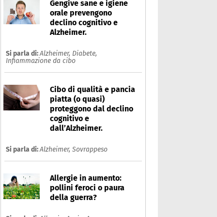
Gengive sane e igiene
orale prevengono
declino cognitivo e
Alzheimer.
Si parla di:
Alzheimer,
Diabete,
Infiammazione da cibo
Cibo di qualità e pancia
piatta (o quasi)
proteggono dal declino
cognitivo e
dall’Alzheimer.
Si parla di:
Alzheimer,
Sovrappeso
Autoimmunità
Allergie in aumento:
pollini feroci o paura
Che cos'è
Prodotti
della guerra?
Ultime notizie
Risposte dell'espert