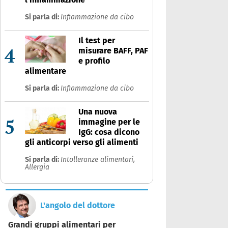
Si parla di:
Infiammazione da cibo
Il test per
4
misurare BAFF, PAF
e profilo
alimentare
Si parla di:
Infiammazione da cibo
Una nuova
5
immagine per le
IgG: cosa dicono
gli anticorpi verso gli alimenti
Si parla di:
Intolleranze alimentari,
Allergia
L'angolo del dottore
Grandi gruppi alimentari per