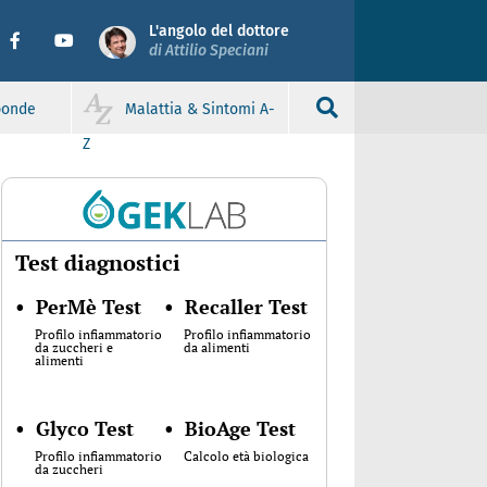
L'angolo del dottore
di Attilio Speciani
sponde
Malattia & Sintomi A-
Z
Test diagnostici
•
PerMè Test
•
Recaller Test
Profilo infiammatorio
Profilo infiammatorio
da zuccheri e
da alimenti
alimenti
•
Glyco Test
•
BioAge Test
Profilo infiammatorio
Calcolo età biologica
da zuccheri