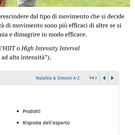
prescindere dal tipo di movimento che si decide
à di movimento sono più efficaci di altre se si
emia e dimagrire in modo efficace.
ll’HIIT o
High Intensity Interval
ad alta intensità”).
Malattia & Sintomi A-Z
1
di
2
S
Prodotti
Risposte dell'esperto