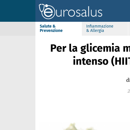
Salute &
Infiammazione
Prevenzione
& Allergia
Per la glicemia m
intenso (HII
d
2