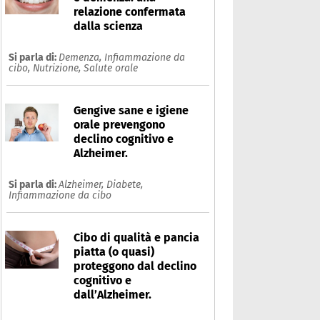
relazione confermata
dalla scienza
Si parla di:
Demenza,
Infiammazione da
cibo,
Nutrizione,
Salute orale
Gengive sane e igiene
orale prevengono
declino cognitivo e
Alzheimer.
Si parla di:
Alzheimer,
Diabete,
Infiammazione da cibo
ovrappeso
Cibo di qualità e pancia
piatta (o quasi)
Che cos'è
Prodotti
proteggono dal declino
cognitivo e
Ultime notizie
Risposte dell'espert
dall’Alzheimer.