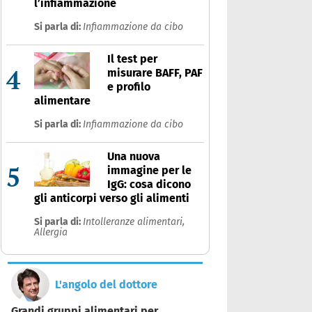
l’infiammazione
Si parla di:
Infiammazione da cibo
Il test per
4
misurare BAFF, PAF
e profilo
alimentare
Si parla di:
Infiammazione da cibo
Una nuova
5
immagine per le
IgG: cosa dicono
gli anticorpi verso gli alimenti
Si parla di:
Intolleranze alimentari,
Allergia
L'angolo del dottore
Grandi gruppi alimentari per