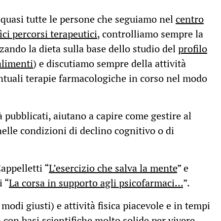
 quasi tutte le persone che seguiamo nel
centro
ici per
c
orsi terapeutici
, controlliamo sempre la
zzando la dieta sulla base dello studio del
profilo
alimenti
) e discutiamo sempre della attività
ventuali terapie farmacologiche in corso nel modo
à pubblicati, aiutano a capire come gestire al
nelle condizioni di declino cognitivo o di
Cappelletti “
L’esercizio che salva la mente
” e
i “
La corsa in supporto agli psicofarmaci…
”.
modi giusti) e attività fisica piacevole e in tempi
 con basi scientifiche molto solide per vivere