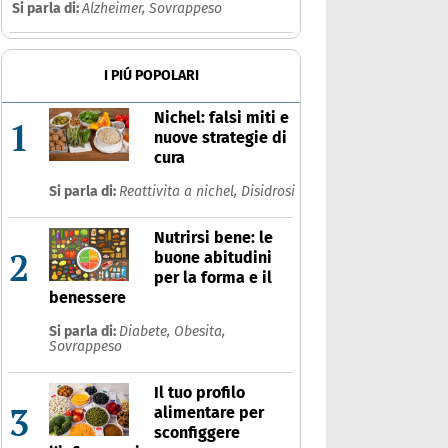
Si parla di:
Alzheimer,
Sovrappeso
I PIÚ POPOLARI
Nichel: falsi miti e
1
nuove strategie di
cura
Si parla di:
Reattivita a nichel,
Disidrosi
Nutrirsi bene: le
2
buone abitudini
per la forma e il
benessere
Si parla di:
Diabete,
Obesita,
Sovrappeso
Il tuo profilo
3
alimentare per
sconfiggere