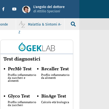
L'angolo del dottore
di Attilio Speciani
sponde
Malattia & Sintomi A-
Z
Test diagnostici
•
PerMè Test
•
Recaller Test
Profilo infiammatorio
Profilo infiammatorio
da zuccheri e
da alimenti
alimenti
•
Glyco Test
•
BioAge Test
Profilo infiammatorio
Calcolo età biologica
da zuccheri