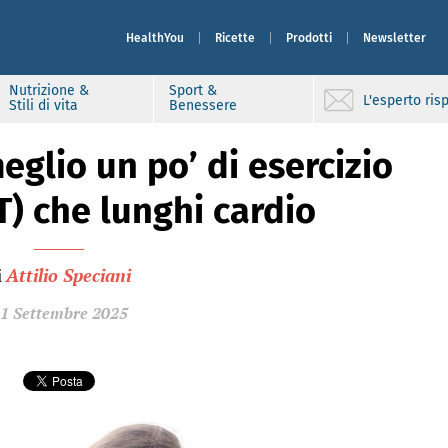
HealthYou
Ricette
Prodotti
Newsletter
Nutrizione &
Sport &
L'esperto ri
Stili di vita
Benessere
eglio un po’ di esercizio
T) che lunghi cardio
i
Attilio Speciani
1 Settembre 2025