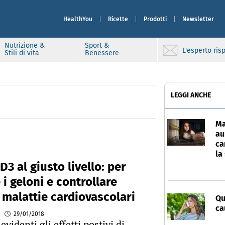
HealthYou
Ricette
Prodotti
Newsletter
Nutrizione &
Sport &
L'esperto ri
Stili di vita
Benessere
LEGGI ANCHE
Ma
au
ca
la
D3 al giusto livello: per
 i geloni e controllare
 malattie cardiovascolari
Qu
ca
29/01/2018
videnti gli effetti postivi di