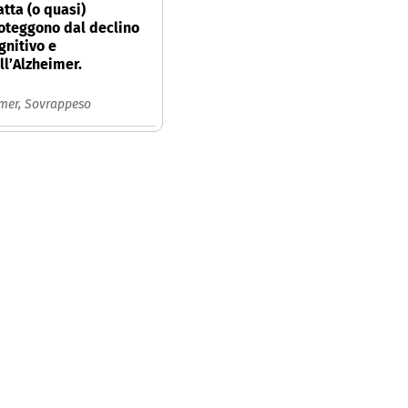
atta (o quasi)
oteggono dal declino
gnitivo e
ll’Alzheimer.
imer,
Sovrappeso