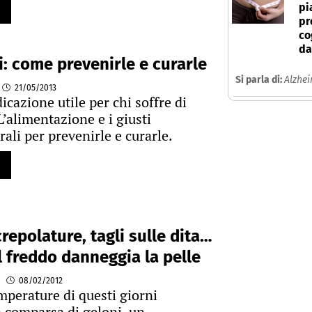
pi
pr
co
da
: come prevenirle e curarle
Si parla di:
Alzhe
21/05/2013
icazione utile per chi soffre di
L’alimentazione e i giusti
ali per prevenirle e curarle.
crepolature, tagli sulle dita…
 freddo danneggia la pelle
08/02/2012
mperature di questi giorni
la comparsa di geloni, un