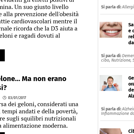
mina. Un suo giusto livello
Si parla di:
Allerg
e alla prevenzione dell'obesità
ttie cardiovascolari mentre il
Sa
nale ricorda che la D3 aiuta a
e 
eloni e ragadi dovuti al
re
da
Si parla di:
Demen
cibo,
Nutrizione,
elone… Ma non erano
Ge
or
i?
de
Al
03/01/2017
sa dei geloni, considerati una
Si parla di:
Alzhe
 tempi andati e della povertà,
Infiammazione da
ere sugli squilibri nutrizionali
la alimentazione moderna.
Ci