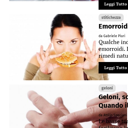
Leggi Tutto
stitichezza
Emorroidi
da Gabriele Piuri
Qualche ind
emorroidi. 
rimedi natur
Leggi Tutto
geloni
Geloni, s
Quando il
da Attilio Speciani
Le basse te
facilitano 