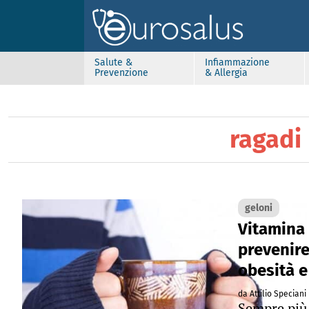
Salute &
Infiammazione
Prevenzione
& Allergia
ragadi
geloni
Vitamina 
prevenire
obesità e
da Attilio Speciani
Sempre più e