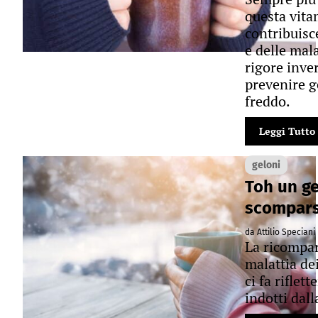
questa vita
contribuisc
e delle mala
rigore inver
prevenire g
freddo.
Leggi Tutto
geloni
Toh un g
scompars
da Attilio Speciani
La ricompar
malattia dei
ci fa riflett
indotti dal