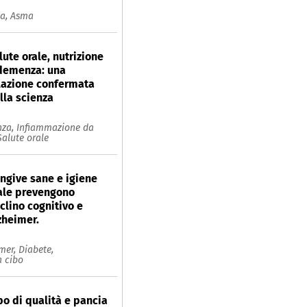
ia,
Asma
lute orale, nutrizione
demenza: una
lazione confermata
lla scienza
za,
Infiammazione da
Salute orale
ngive sane e igiene
ale prevengono
clino cognitivo e
zheimer.
imer,
Diabete,
 cibo
bo di qualità e pancia