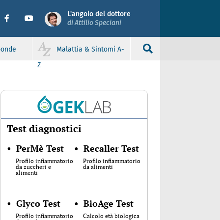
L'angolo del dottore
di Attilio Speciani
sponde
Malattia & Sintomi A-
Z
Test diagnostici
•
PerMè Test
•
Recaller Test
Profilo infiammatorio
Profilo infiammatorio
da zuccheri e
da alimenti
alimenti
•
Glyco Test
•
BioAge Test
Profilo infiammatorio
Calcolo età biologica