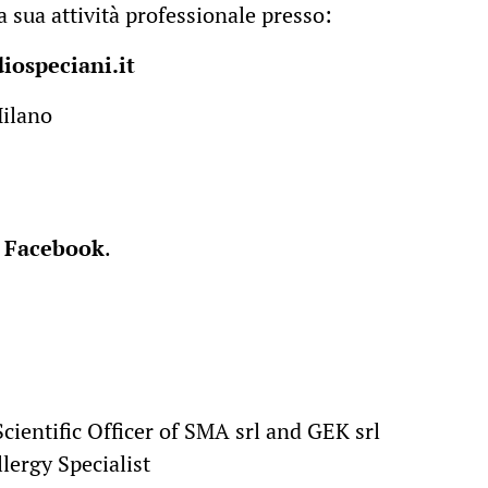
la sua attività professionale presso:
iospeciani.it
Milano
u
Facebook
.
D
cientific Officer of SMA srl and GEK srl
lergy Specialist