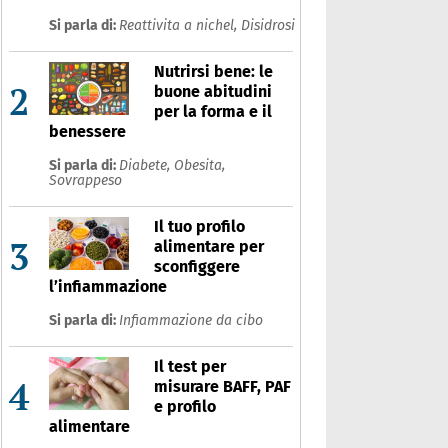
Si parla di:
Reattivita a nichel,
Disidrosi
Nutrirsi bene: le
2
buone abitudini
per la forma e il
benessere
Si parla di:
Diabete,
Obesita,
Sovrappeso
Il tuo profilo
3
alimentare per
sconfiggere
l’infiammazione
Si parla di:
Infiammazione da cibo
Il test per
4
misurare BAFF, PAF
e profilo
alimentare