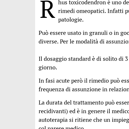
R
hus toxicodendron è uno dei
rimedi omeopatici. Infatti 
patologie.
Può essere usato in granuli o in go
diverse. Per le modalità di assunzi
Il dosaggio standard è di solito di 
giorno.
In fasi acute però il rimedio può e
frequenza di assunzione in relazion
La durata del trattamento può esse
recidivanti) ed è in genere il medic
autoterapia si ritiene che un impie
col parere medico.