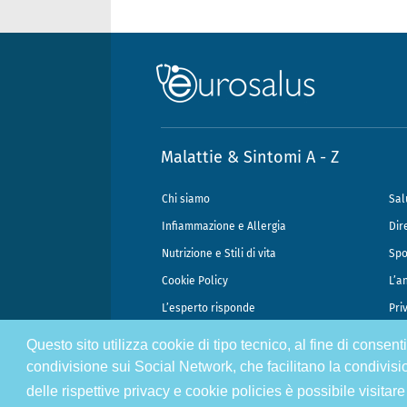
Malattie & Sintomi A - Z
Chi siamo
Sal
Infiammazione e Allergia
Dir
Nutrizione e Stili di vita
Spo
Cookie Policy
L’a
L’esperto risponde
Pri
Questo sito utilizza cookie di tipo tecnico, al fine di consen
@2026 - Gek Srl, P.IVA 07333890965 - Direzione Scientifica Dottor Attili
condivisione sui Social Network, che facilitano la condivisi
delle rispettive privacy e cookie policies è possibile visitare