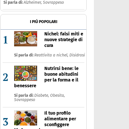
Si parla di:
Alzheimer,
Sovrappeso
I PIÚ POPOLARI
Nichel: falsi miti e
1
nuove strategie di
cura
Si parla di:
Reattivita a nichel,
Disidrosi
Nutrirsi bene: le
2
buone abitudini
per la forma e il
benessere
Si parla di:
Diabete,
Obesita,
Sovrappeso
Il tuo profilo
3
alimentare per
sconfiggere