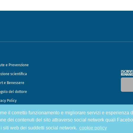
ute e Prevenzione
ISCRIV
ezione scientifica
RIMANE
rt e Benessere
ngolo del dottore
vacy Policy
tirne il corretto funzionamento e migliorare servizi e esperienza d
o Francesco Speciani
one dei contenuti del sito attraverso social network quali Facebo
 i siti web dei suddetti social network.
cookie policy