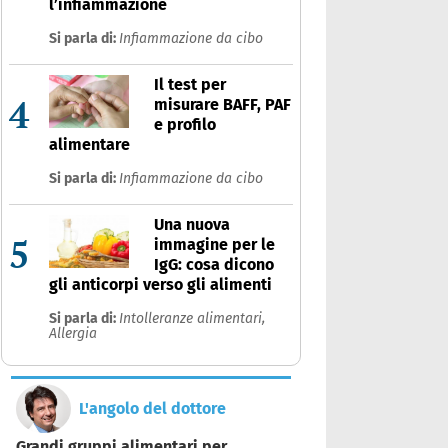
l’infiammazione
Si parla di:
Infiammazione da cibo
Il test per
4
misurare BAFF, PAF
e profilo
alimentare
Si parla di:
Infiammazione da cibo
Una nuova
5
immagine per le
IgG: cosa dicono
gli anticorpi verso gli alimenti
Si parla di:
Intolleranze alimentari,
Allergia
L'angolo del dottore
Grandi gruppi alimentari per