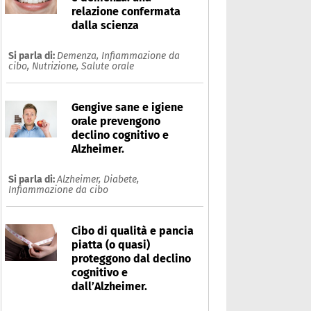
relazione confermata
dalla scienza
Si parla di:
Demenza,
Infiammazione da
cibo,
Nutrizione,
Salute orale
Gengive sane e igiene
orale prevengono
declino cognitivo e
Alzheimer.
Si parla di:
Alzheimer,
Diabete,
Infiammazione da cibo
Cibo di qualità e pancia
piatta (o quasi)
proteggono dal declino
cognitivo e
dall’Alzheimer.