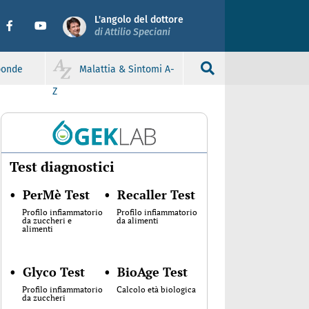
L'angolo del dottore
di Attilio Speciani
sponde
Malattia & Sintomi A-
Z
Test diagnostici
•
PerMè Test
•
Recaller Test
Profilo infiammatorio
Profilo infiammatorio
da zuccheri e
da alimenti
alimenti
•
Glyco Test
•
BioAge Test
Profilo infiammatorio
Calcolo età biologica
da zuccheri