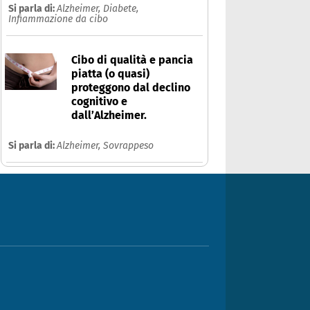
Si parla di:
Alzheimer,
Diabete,
Infiammazione da cibo
Cibo di qualità e pancia
piatta (o quasi)
proteggono dal declino
cognitivo e
dall’Alzheimer.
Si parla di:
Alzheimer,
Sovrappeso