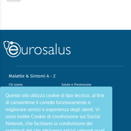
Malattie & Sintomi A - Z
Chi siamo
Salute e Prevenzione
Infiammazione e Allergia
Direzione scientifica
Questo sito utilizza cookie di tipo tecnico, al fine
di consentirne il corretto funzionamento e
Nutrizione e Stili di vita
Sport e Benessere
migliorare servizi e esperienza degli utenti. Vi
Cookie Policy
L’angolo del dottore
sono inoltre Cookie di condivisione sui Social
L’esperto risponde
Privacy Policy
Network, che facilitano la condivisione dei
contenuti del sito attraverso social network quali