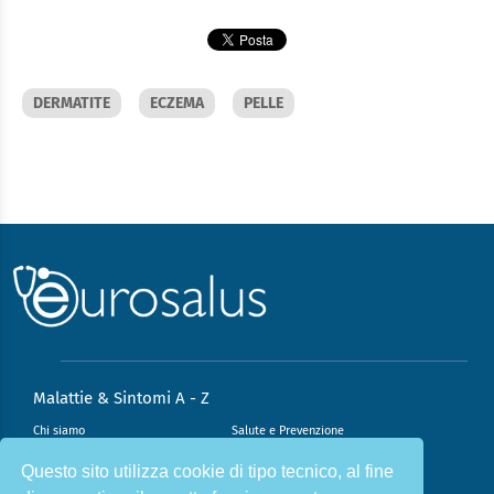
DERMATITE
ECZEMA
PELLE
Malattie & Sintomi A - Z
Chi siamo
Salute e Prevenzione
Infiammazione e Allergia
Direzione scientifica
Questo sito utilizza cookie di tipo tecnico, al fine