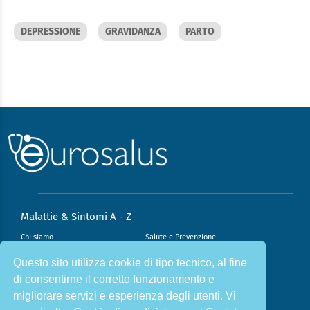
DEPRESSIONE
GRAVIDANZA
PARTO
Malattie & Sintomi A - Z
Chi siamo
Salute e Prevenzione
Infiammazione e Allergia
Direzione scientifica
Questo sito utilizza cookie di tipo tecnico, al fine
di consentirne il corretto funzionamento e
Nutrizione e Stili di vita
Sport e Benessere
migliorare servizi e esperienza degli utenti. Vi
Cookie Policy
L’angolo del dottore