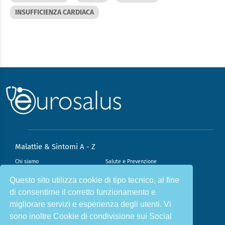
INSUFFICIENZA CARDIACA
Malattie & Sintomi A - Z
Chi siamo
Salute e Prevenzione
Infiammazione e Allergia
Direzione scientifica
Questo sito utilizza cookie di tipo tecnico, al fine
di consentirne il corretto funzionamento e
Nutrizione e Stili di vita
Sport e Benessere
migliorare servizi e esperienza degli utenti. Vi
Cookie Policy
L’angolo del dottore
sono inoltre Cookie di condivisione sui Social
L’esperto risponde
Privacy Policy