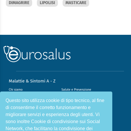
DIMAGRIRE
LIPOLISI
MASTICARE
Malattie & Sintomi A - Z
Chi siamo
Salute e Prevenzione
Infiammazione e Allergia
Direzione scientifica
Questo sito utilizza cookie di tipo tecnico, al fine
di consentirne il corretto funzionamento e
Nutrizione e Stili di vita
Sport e Benessere
migliorare servizi e esperienza degli utenti. Vi
Cookie Policy
L’angolo del dottore
sono inoltre Cookie di condivisione sui Social
L’esperto risponde
Privacy Policy
Network, che facilitano la condivisione dei