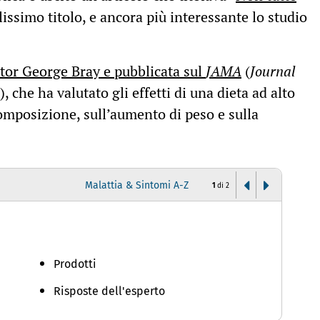
llissimo titolo, e ancora più interessante lo studio
ottor George Bray e pubblicata sul
JAMA
(
Journal
), che ha valutato gli effetti di una dieta ad alto
omposizione, sull’aumento di peso e sulla
Malattia & Sintomi A-Z
1
di
2
O
Prodotti
Risposte dell'esperto