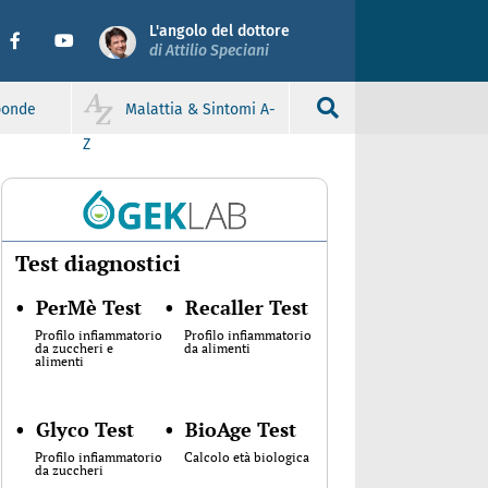
L'angolo del dottore
di Attilio Speciani
sponde
Malattia & Sintomi A-
Z
Test diagnostici
•
PerMè Test
•
Recaller Test
Profilo infiammatorio
Profilo infiammatorio
da zuccheri e
da alimenti
alimenti
•
Glyco Test
•
BioAge Test
Profilo infiammatorio
Calcolo età biologica
da zuccheri