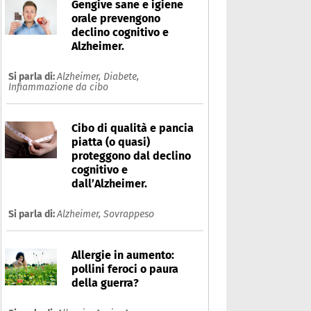
Gengive sane e igiene
orale prevengono
declino cognitivo e
Alzheimer.
Si parla di:
Alzheimer,
Diabete,
Infiammazione da cibo
Cibo di qualità e pancia
piatta (o quasi)
proteggono dal declino
cognitivo e
dall’Alzheimer.
Si parla di:
Alzheimer,
Sovrappeso
besità
Allergie in aumento:
Che cos'è
Prodotti
pollini feroci o paura
Ultime notizie
Risposte dell'espert
della guerra?