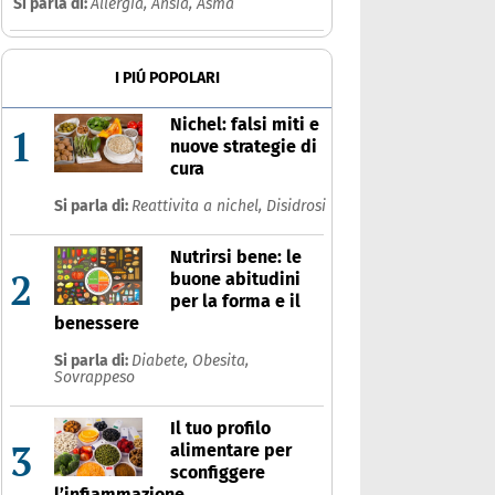
Si parla di:
Allergia,
Ansia,
Asma
I PIÚ POPOLARI
Nichel: falsi miti e
1
nuove strategie di
cura
Si parla di:
Reattivita a nichel,
Disidrosi
Nutrirsi bene: le
2
buone abitudini
per la forma e il
benessere
Si parla di:
Diabete,
Obesita,
Sovrappeso
Il tuo profilo
3
alimentare per
sconfiggere
l’infiammazione