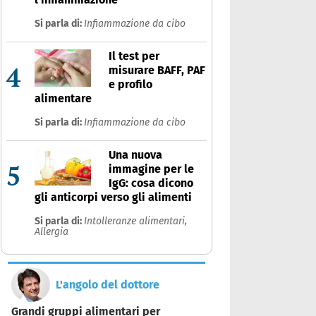
Si parla di:
Infiammazione da cibo
Il test per
4
misurare BAFF, PAF
e profilo
alimentare
Si parla di:
Infiammazione da cibo
Una nuova
5
immagine per le
IgG: cosa dicono
gli anticorpi verso gli alimenti
Si parla di:
Intolleranze alimentari,
Allergia
L'angolo del dottore
Grandi gruppi alimentari per