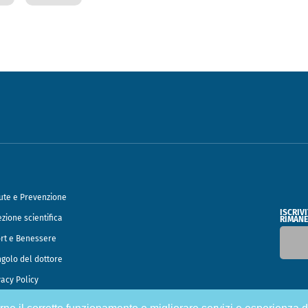
ute e Prevenzione
ISCRIV
ezione scientifica
RIMANE
rt e Benessere
ngolo del dottore
vacy Policy