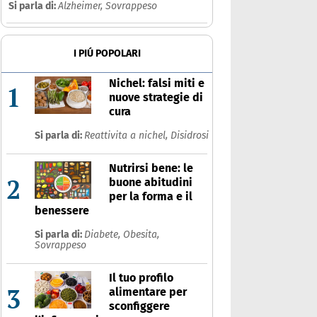
Si parla di:
Alzheimer,
Sovrappeso
I PIÚ POPOLARI
Nichel: falsi miti e
1
nuove strategie di
cura
Si parla di:
Reattivita a nichel,
Disidrosi
Nutrirsi bene: le
2
buone abitudini
per la forma e il
benessere
Si parla di:
Diabete,
Obesita,
Sovrappeso
Il tuo profilo
3
alimentare per
sconfiggere