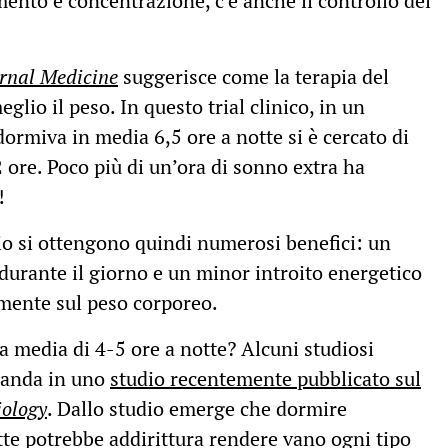
ento e concentrazione, c’è anche il controllo del
rnal Medicine
suggerisce come la terapia del
glio il peso. In questo trial clinico, in un
ormiva in media 6,5 ore a notte si è cercato di
 ore. Poco più di un’ora di sonno extra ha
!
io si ottengono quindi numerosi benefici: un
durante il giorno e un minor introito energetico
amente sul peso corporeo.
 media di 4-5 ore a notte? Alcuni studiosi
manda in uno
studio recentemente pubblicato sul
iology
. Dallo studio emerge che dormire
te potrebbe addirittura rendere vano ogni tipo