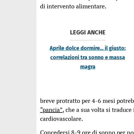
di intervento alimentare.
LEGGI ANCHE
Aprile dolce dormire... il giusto:
correlazioni tra sonno e massa
magra
breve protratto per 4-6 mesi potr
“pancia”
, che a sua volta si traduce
cardiovascolare.
Concedersi 8-9 ore di sonno per not