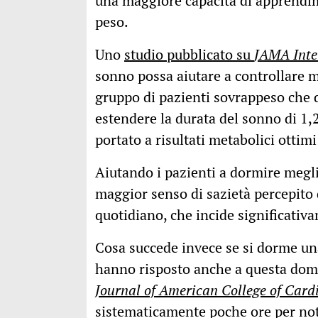
una maggiore capacità di apprendim
peso.
Uno
studio pubblicato su
JAMA Inte
sonno possa aiutare a controllare me
gruppo di pazienti sovrappeso che d
estendere la durata del sonno di 1,2
portato a risultati metabolici ottimi
Aiutando i pazienti a dormire megl
maggior senso di sazietà percepito 
quotidiano, che incide significativ
Cosa succede invece se si dorme una
hanno risposto anche a questa do
Journal of American College of Card
sistematicamente poche ore per not