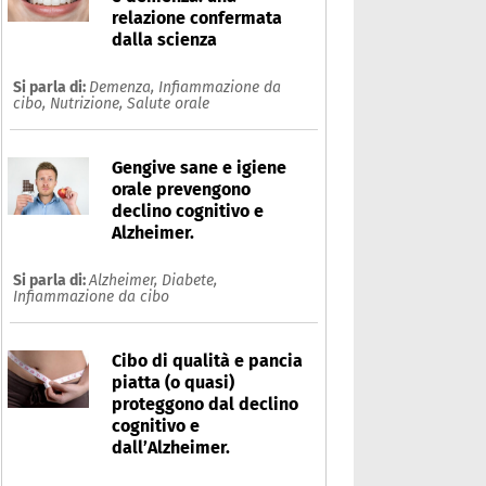
relazione confermata
dalla scienza
Si parla di:
Demenza,
Infiammazione da
cibo,
Nutrizione,
Salute orale
Gengive sane e igiene
orale prevengono
declino cognitivo e
Alzheimer.
nsonnia
Si parla di:
Alzheimer,
Diabete,
Infiammazione da cibo
Che cos'è
Prodotti
Ultime notizie
Risposte dell'espert
Cibo di qualità e pancia
piatta (o quasi)
proteggono dal declino
cognitivo e
dall’Alzheimer.