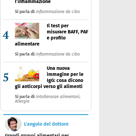
l’infiammazione
Si parla di:
Infiammazione da cibo
Il test per
4
misurare BAFF, PAF
e profilo
alimentare
Si parla di:
Infiammazione da cibo
Una nuova
5
immagine per le
IgG: cosa dicono
gli anticorpi verso gli alimenti
Si parla di:
Intolleranze alimentari,
Allergia
L'angolo del dottore
Grandi gruppi alimentari per