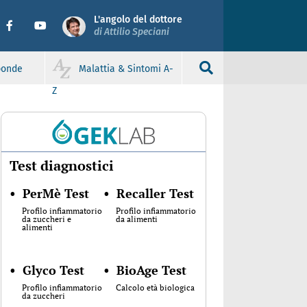
L'angolo del dottore
di Attilio Speciani
sponde
Malattia & Sintomi A-
Z
Test diagnostici
•
PerMè Test
•
Recaller Test
Profilo infiammatorio
Profilo infiammatorio
da zuccheri e
da alimenti
alimenti
•
Glyco Test
•
BioAge Test
Profilo infiammatorio
Calcolo età biologica
da zuccheri